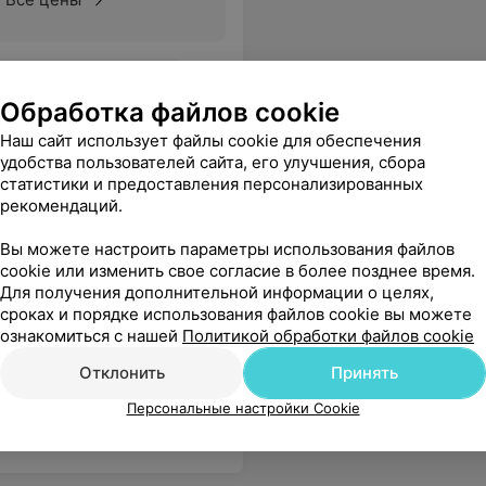
 бюджетно! Советую
Еще
Обработка файлов cookie
35
ывы
Наш сайт использует файлы cookie для обеспечения
удобства пользователей сайта, его улучшения, сбора
статистики и предоставления персонализированных
рекомендаций.
Вы можете настроить параметры использования файлов
cookie или изменить свое согласие в более позднее время.
Для получения дополнительной информации о целях,
сроках и порядке использования файлов cookie вы можете
ирую записаться к нему на второй прием, а потом уже и на операцию.
Еще
ознакомиться с нашей
Политикой обработки файлов cookie
Отклонить
Принять
Персональные настройки Cookie