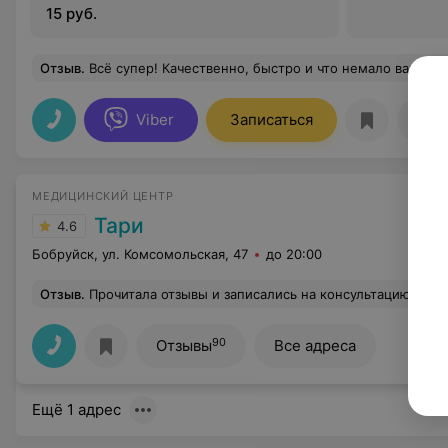
15 руб.
Отзыв
.
Всё супер! Качественно, быстро и что немало важно
Viber
Записаться
Отз
МЕДИЦИНСКИЙ ЦЕНТР
Тари
4.6
Бобруйск, ул. Комсомольская, 47
до 20:00
Отзыв
.
Прочитала отзывы и записались на консультацию к Александру Николаевичу. Врач мне очень понравился, по моей проблеме все рассказал и дал рекомендации. План
90
Отзывы
Все адреса
Ещё 1 адрес