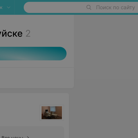
к
Поиск по сайту
уйске
2
Все цены