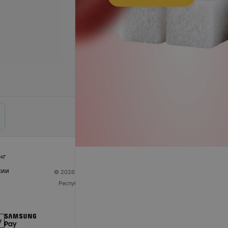
нг
сии
© 2026 ООО «Артокс Лаб», УНП 191700409
| 220012,
Республика Беларусь, г. Минск, улица Толбухина, 2,
пом. 16 | help@103.by
Служба поддержки
+375 291212755