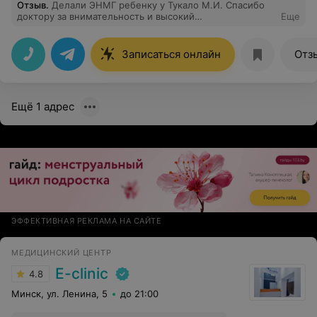
Отзыв
.
Делали ЭНМГ ребенку у Тукало М.И. Спасибо
доктору за внимательность и высокий
Еще
профессионализм!
Записаться онлайн
Отз
Ещё 1 адрес
ЭФФЕКТИВНАЯ РЕКЛАМА НА САЙТЕ
МЕДИЦИНСКИЙ ЦЕНТР
E-clinic
4.8
Минск, ул. Ленина, 5
до 21:00