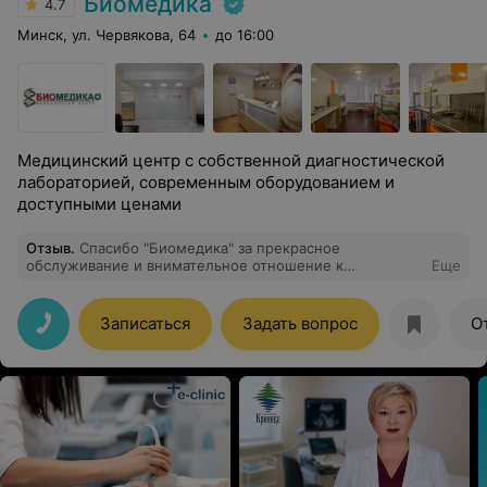
Биомедика
4.7
Минск, ул. Червякова, 64
до 16:00
Медицинский центр с собственной диагностической
лабораторией, современным оборудованием и
доступными ценами
Отзыв
.
Спасибо "Биомедика" за прекрасное
обслуживание и внимательное отношение к
Еще
пациентам. Персональное спасибо доктору-
дерматологу Процкевич Светлане Константиновне.
Профессионализм этого доктора помог мне
Записаться
Задать вопрос
О
вылечиться и продолжить работать и радоваться
жизни. Желаю успехов в работе и удачи.