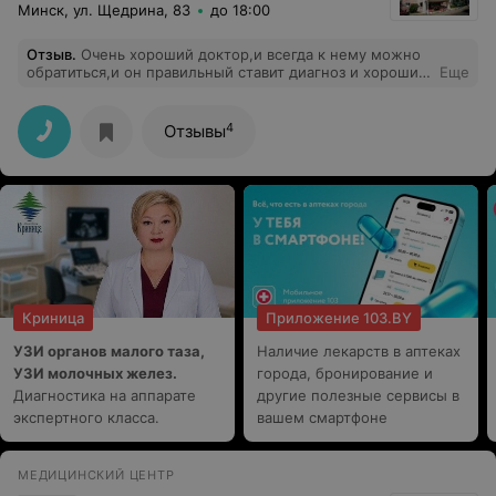
сумма - халат доктора, перчатки, бахилы и др. Через
Минск, ул. Щедрина, 83
до 18:00
неделю зубной боли пришлось обращаться в другую
клинику. Обходите стороной таких стоматологов!
Отзыв
.
Очень хороший доктор,и всегда к нему можно
обратиться,и он правильный ставит диагноз и хорошие
Еще
даёт рекомендации.
4
Отзывы
Криница
Приложение 103.BY
УЗИ органов малого таза,
Наличие лекарств в аптеках
УЗИ молочных желез.
города, бронирование и
Диагностика на аппарате
другие полезные сервисы в
экспертного класса.
вашем смартфоне
МЕДИЦИНСКИЙ ЦЕНТР