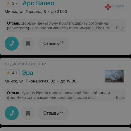
Арс Валео
3.7
Минск, ул. Герцена, 8
до 21:00
Отзыв
.
Добрый день! Хочу поблагодарить сотрудниц
регистратуры за оперативность и понимание. Нужно
Еще
было срочно пройти узи сердца. Везде дикие очереди.
Но позвонив в Арс Валео милые девочки записали
дополнительным пациентом к доктору! Моей радости
47
Отзывы
не было предела. Отличный центр,квалифицированный
врач, приемлемая цена!!! Спасибо!!!! Всего вам
хорошего!
МЕДИЦИНСКИЙ ЦЕНТР
Эра
4.1
Минск, ул. Пионерская, 32
до 19:00
Отзыв
.
Кумова Ирина просто шикарна! Волшебница и
фея. Никаких шрамов или вообще следов ее
Еще
вмешательства не остается! Только нереальная форма
и результат! Волшебница.
27
Отзывы