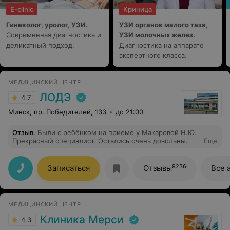
E-clinic
Криница
Гинеколог, уролог, УЗИ.
УЗИ органов малого таза,
Современная диагностика и
УЗИ молочных желез.
деликатный подход.
Диагностика на аппарате
экспертного класса.
МЕДИЦИНСКИЙ ЦЕНТР
ЛОДЭ
4.7
Минск, пр. Победителей, 133
до 21:00
Отзыв
.
Были с ребёнком на приеме у Макаровой Н.Ю.
Прекрасный специалист. Остались очень довольны.
Еще
9236
Записаться
Отзывы
Все 
МЕДИЦИНСКИЙ ЦЕНТР
Клиника Мерси
4.3