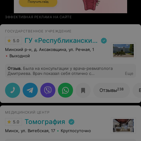
ЭФФЕКТИВНАЯ РЕКЛАМА НА САЙТЕ
ГОСУДАРСТВЕННОЕ УЧРЕЖДЕНИЕ
ГУ «Республиканский научно-практический центр медицинской экспертизы и реабилитаци»
5.0
Минский р-н, д. Аксаковщина, ул. Речная, 1
Выходной
Отзыв
.
Была на консультации у врача-ревматолога
Дмитриева. Врач показал себя отлично с
Еще
профессиональной точки зрения, а также проявил
внимательность и дал полезные советы. Прием
оставил положительные впечатления, рекомендую
238
Отзывы
данного специалиста.
МЕДИЦИНСКИЙ ЦЕНТР
Томография
5.0
Минск, ул. Витебская, 17
Круглосуточно