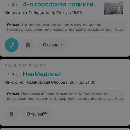
4-я городская поликлиника
3.5
Минск, пр-т Победителей, 93
до 18:00
Отзыв
.
Хотела записаться на промывку миндалин
(имеется заключение и назначение врача мед.центра)
Еще
на что мне ответили, что назначает промывку наш врач
на консультации. Я попросила записать меня на
консультацию (платную) к врачу, на что мне ответили:
14
Отзывы
"Если вы у нас не обслуживаетесь, то и платную услугу
врач не оказывает". Ну что я могу сказать на это - СССР
отдыхает....
МЕДИЦИНСКИЙ ЦЕНТР
НеоМедикал
4.6
Минск, ул. Романовская Слобода, 26
до 21:00
Отзыв
.
Прекрасный врач-стоматолог Алёна(отчество
не запомнила, извините) подарила настроение на весь
Еще
день и счастье на лице, своей прекрасной работой на
переднем зубе! Никаких минусов в целом мед центра
нет)
55
Отзывы