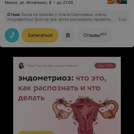
Минск, ул. Игнатенко, 8
до 21:00
Отзыв
.
Была на приеме у Ольги Сергеевны, очень
понравилось! Доктор все четко рассказала, провела
Еще
осмотр, дала все рекомендации. На приеме
обстановка очень доброжелательная и спокойная, без
осуждения Спасибо, Ольга Сергеевна!
433
Записаться
Отзывы