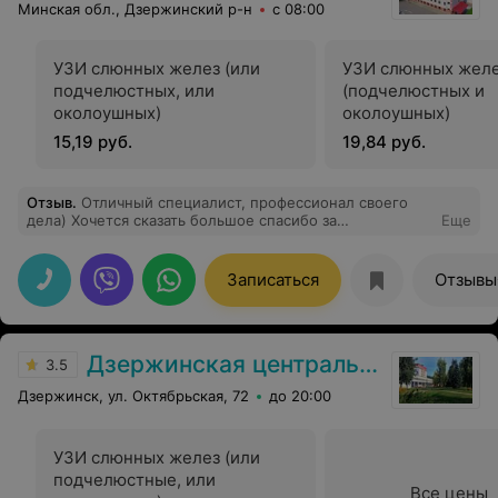
Минская обл., Дзержинский р-н
с 08:00
УЗИ слюнных желез (или
УЗИ слюнных жел
подчелюстных, или
(подчелюстных и
околоушных)
околоушных)
15,19 руб.
19,84 руб.
Отзыв
.
Отличный специалист, профессионал своего
дела) Хочется сказать большое спасибо за
Еще
внимательность и желание решить поставленную
задачу. Практически наш семейный доктор)),
Записаться
Отзывы
Дзержинская центральная районная больница
3.5
Дзержинск, ул. Октябрьская, 72
до 20:00
УЗИ слюнных желез (или
подчелюстные, или
Все цены