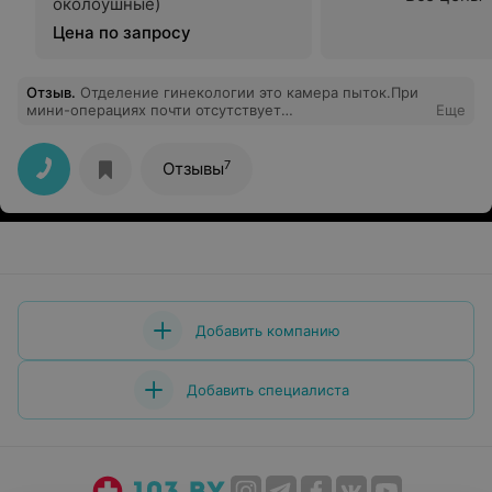
околоушные)
Цена по запросу
Отзыв
.
Отделение гинекологии это камера пыток.При
мини-операциях почти отсутствует
Еще
наркоз.Зав.отделением спокойно смотрит на эти
издевательства.Рядом с операционной идет
ремонт,кругом пыль.ПРОСТО КАМЕННЫЙ ВЕК!!!
7
Отзывы
Добавить компанию
Добавить специалиста