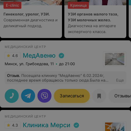
E-clinic
Криница
Гинеколог, уролог, УЗИ.
УЗИ органов малого таза,
Современная диагностика и
УЗИ молочных желез.
деликатный подход.
Диагностика на аппарате
экспертного класса.
МЕДИЦИНСКИЙ ЦЕНТР
МедАвеню
4.6
Минск, ул. Грибоедова, 11
до 21:00
Отзыв
.
Посещала клинику "МедАвеню" 6.02.2024г,
последнее время обращаюсь только сюда.Была на
Еще
приеме у уролога Главинского А.С. и отоларинголога
Перминова А.Б. Врачи- специалисты своего дела,
рекомендации получены,разъяснено все
Записаться
Отзывы
доступно,немаловажно, что очень позитивные.
РЕКОМЕНДУЮ!!! Огромное спасибо врачам и
медцентру за четкость,
внимательность,вежливость,чистоту и уют. Приезжаю
МЕДИЦИНСКИЙ ЦЕНТР
к вам в центр с Молодечно.
Клиника Мерси
4.3