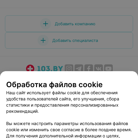
Добавить компанию
Добавить специалиста
О проекте
Новости проекта
Размещение рекламы
Обработка файлов cookie
Медицинский маркетинг
Публичный договор
Наш сайт использует файлы cookie для обеспечения
Пользовательское соглашение
Способы оплаты
удобства пользователей сайта, его улучшения, сбора
Вакансии
Партнеры
статистики и предоставления персонализированных
рекомендаций.
Написать руководителю 103.by
Написать в поддержку
Вы можете настроить параметры использования файлов
cookie или изменить свое согласие в более позднее время.
Персональные настройки cookie
Для получения дополнительной информации о целях,