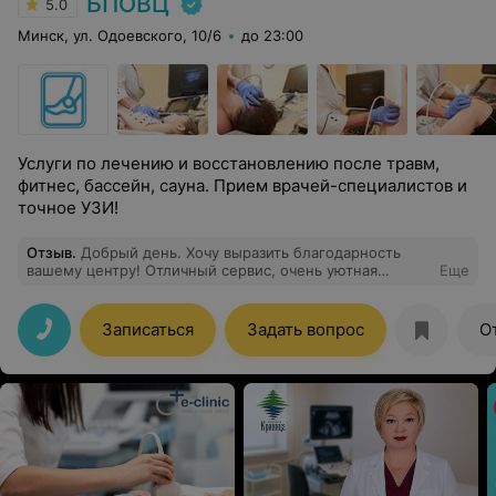
БПОВЦ
5.0
Минск, ул. Одоевского, 10/6
до 23:00
Услуги по лечению и восстановлению после травм,
фитнес, бассейн, сауна. Прием врачей-специалистов и
точное УЗИ!
Отзыв
.
Добрый день. Хочу выразить благодарность
вашему центру! Отличный сервис, очень уютная
Еще
атмосфера, вежливый, доброжелательный персонал,
компетентные опытные врачи. Спасибо.
Записаться
Задать вопрос
О