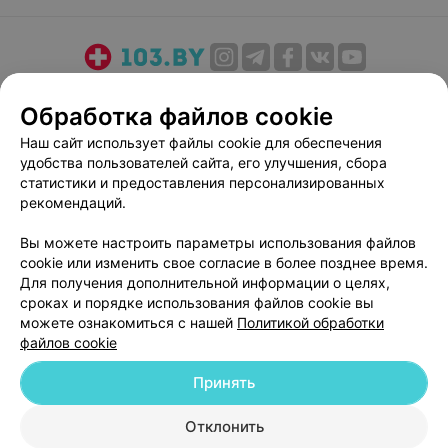
О проекте
Новости проекта
Размещение рекламы
Обработка файлов cookie
Медицинский маркетинг
Публичный договор
Наш сайт использует файлы cookie для обеспечения
Пользовательское соглашение
Способы оплаты
удобства пользователей сайта, его улучшения, сбора
Вакансии
Партнеры
статистики и предоставления персонализированных
Написать руководителю 103.by
рекомендаций.
Написать в поддержку
Вы можете настроить параметры использования файлов
Персональные настройки cookie
cookie или изменить свое согласие в более позднее время.
Для получения дополнительной информации о целях,
Обработка персональных данных
сроках и порядке использования файлов cookie вы
можете ознакомиться с нашей
Политикой обработки
файлов cookie
Принять
© 2026 ООО «Артокс Лаб», УНП 191700409
| 220012, Республика Беларусь,
Отклонить
г. Минск, улица Толбухина, 2, пом. 16 | help@103.by