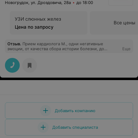
Новогрудок, ул. Дроздовича, 28а
до 18:00
УЗИ слюнных желез
Все цены
Цена по запросу
Отзыв
.
Прием кардиолога М., одни негативные
эмоции, от качества сбора истории болезни, до
Еще
осмотра пациента и его обследований. Давление
мерять и слушать одновременно легкие через кофту -
уж простите. Имея 30 мин на пациента и его осмотр.
Деньги на ветер, буду обращаться выше.
Добавить компанию
Добавить специалиста