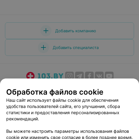
Добавить компанию
Добавить специалиста
О проекте
Новости проекта
Размещение рекламы
Обработка файлов cookie
Медицинский маркетинг
Публичный договор
Наш сайт использует файлы cookie для обеспечения
Пользовательское соглашение
Способы оплаты
удобства пользователей сайта, его улучшения, сбора
Вакансии
Партнеры
статистики и предоставления персонализированных
рекомендаций.
Написать руководителю 103.by
Написать в поддержку
Вы можете настроить параметры использования файлов
cookie или изменить свое согласие в более позднее время.
Персональные настройки cookie