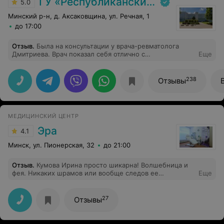
ГУ «Республиканский научно-практический центр медицинской экспертизы и реабилитаци»
5.0
Минский р-н, д. Аксаковщина, ул. Речная, 1
до 17:00
Отзыв
.
Была на консультации у врача-ревматолога
Дмитриева. Врач показал себя отлично с
Еще
профессиональной точки зрения, а также проявил
внимательность и дал полезные советы. Прием
оставил положительные впечатления, рекомендую
238
Отзывы
данного специалиста.
МЕДИЦИНСКИЙ ЦЕНТР
Эра
4.1
Минск, ул. Пионерская, 32
до 21:00
Отзыв
.
Кумова Ирина просто шикарна! Волшебница и
фея. Никаких шрамов или вообще следов ее
Еще
вмешательства не остается! Только нереальная форма
и результат! Волшебница.
27
Отзывы