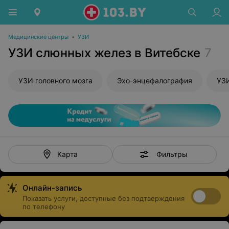
Медицинские центры
•
УЗИ
УЗИ слюнных желез в Витебске
7
УЗИ головного мозга
Эхо-энцефалография
УЗИ
Фильтры
Карта
Онлайн-запись
Показать услуги, доступные без подтверждения
по телефону