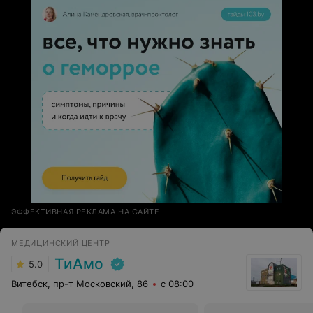
вежливые и милые , все объясняли и были рядом
Медсестры всегда интересовались самочувствием , и
помогали в любом вопросе Спасибо большое за вашу
работу!
ЭФФЕКТИВНАЯ РЕКЛАМА НА САЙТЕ
МЕДИЦИНСКИЙ ЦЕНТР
ТиАмо
5.0
Витебск, пр-т Московский, 86
с 08:00