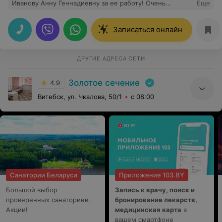
Иванову Анну Геннадиевну за ее работу! Очень
Еще
ответственная, квалифицированная, с большим
опытом работы. На УЗИ все тщательно посмотрела и
все объяснила. Спасибо!
Записаться онлайн
ДРУГИЕ АДРЕСА СЕТИ
Золотое сечение
4.9
Витебск, ул. Чкалова, 50/1
с 08:00
Санатории Беларуси
Приложение 103.BY
Большой выбор
Запись к врачу, поиск и
проверенных санаториев.
бронирование лекарств,
Акции!
медицинская карта
в
вашем смартфоне