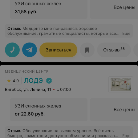
УЗИ слюнных желез
Все цены
31,58 руб.
Отзыв
.
Медцентр мне понравился, хорошее
обслуживание, грамотные специалисты, которые все
Еще
мне подробно объяснили и назначили нужное
лечение. Обязательно буду рекомендовать к
посещению своим близким и друзьям!
36
Записаться
Отзывы
МЕДИЦИНСКИЙ ЦЕНТР
ЛОДЭ
4.9
Витебск, ул. Ленина, 11
с 07:00
УЗИ слюнных желез
Все цены
от 22,60 руб.
Отзыв
.
Обслуживание на высшем уровне. Всё очень
быстро, грамотно и доступно объяснили и рассказали.
Еще