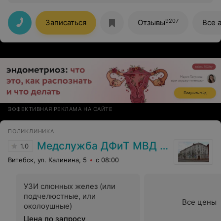
Выражаю искреннюю благодарность за
профессионализм, внимательное отношение, чуткость
врачу- эндоскописту Ирине Николаевне, медсестрам.
9207
Записаться
Отзывы
Все 
От души огромное спасибо))
ЭФФЕКТИВНАЯ РЕКЛАМА НА САЙТЕ
ПОЛИКЛИНИКА
Медслужба ДФиТ МВД Витебска
1.0
Витебск, ул. Калинина, 5
с 08:00
УЗИ слюнных желез (или
подчелюстные, или
Все цены
околоушные)
Цена по запросу