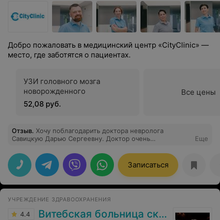
Добро пожаловать в медицинский центр «CityClinic» —
место, где заботятся о пациентах.
УЗИ головного мозга
новорожденного
Все цены
52,08 руб.
Отзыв
.
Хочу поблагодарить доктора невролога
Савицкую Дарью Сергеевну. Доктор очень
Еще
внимательна и добра,а главное она помогла справиться
с моей проблемой.
Записаться
УЧРЕЖДЕНИЕ ЗДРАВООХРАНЕНИЯ
Витебская больница скорой помощи
4.4