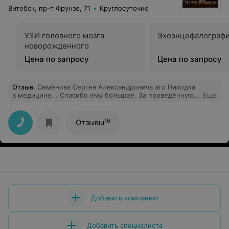
Витебск, пр-т Фрунзе, 71
Круглосуточно
УЗИ головного мозга
Эхоэнцефалографи
новорожденного
Цена по запросу
Цена по запросу
Отзыв
.
Семёнова Сергея Александровича это Находка
в медицине. . Спасибо ему большое. За проведённую
Еще
им мне операцию по восстановлению дыхания и
ринопластики. Всё сделано аккуратно, наблюдение до
и после операции на высшем уровне, очень крутой
16
Отзывы
профессионал своего дела, помогает в рекомендациях
по восстановлению. Я безумно благодарна и довольна
что у вас работают такие профессионалы и
анестезиолог после операции вывел с наркоза без
проблем и плохих воспоминаний, санитарки и
медсестры отзывчивые люди. Я не пожалела что
выбрала именно эту больницу для помощи себе.
Спасибо огромное медицине за такую помощь.
Добавить компанию
Добавить специалиста