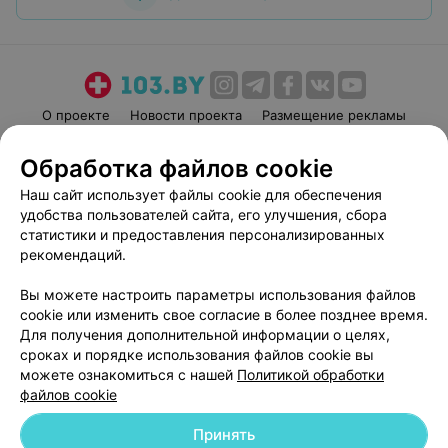
О проекте
Новости проекта
Размещение рекламы
Медицинский маркетинг
Публичный договор
Обработка файлов cookie
Пользовательское соглашение
Способы оплаты
Наш сайт использует файлы cookie для обеспечения
Вакансии
Партнеры
удобства пользователей сайта, его улучшения, сбора
Написать руководителю 103.by
статистики и предоставления персонализированных
рекомендаций.
Написать в поддержку
Персональные настройки cookie
Вы можете настроить параметры использования файлов
Обработка персональных данных
cookie или изменить свое согласие в более позднее время.
Для получения дополнительной информации о целях,
сроках и порядке использования файлов cookie вы
можете ознакомиться с нашей
Политикой обработки
файлов cookie
Принять