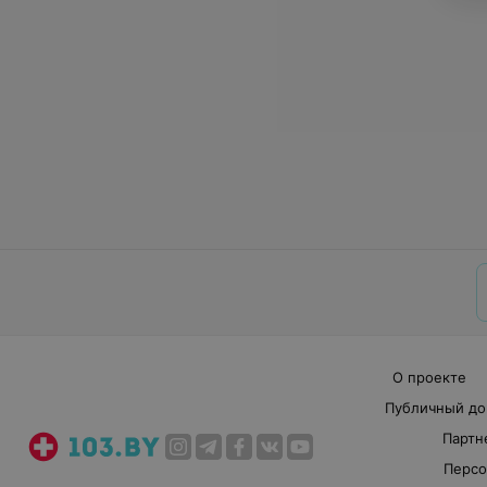
О проекте
Публичный до
Партн
Персо