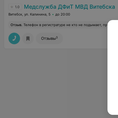
Медслужба ДФиТ МВД Витебска
1.0
Витебск, ул. Калинина, 5
до 20:00
Отзыв
.
Телефон в регистратуре не кто не подымает, приходится ездить в поликлин
3
Отзывы