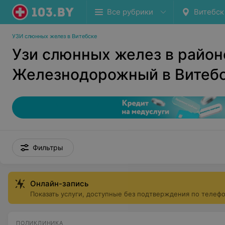
Все рубрики
Витебск
УЗИ слюнных желез в Витебске
Узи слюнных желез в район
Железнодорожный в Витеб
Фильтры
Онлайн-запись
Показать услуги, доступные без подтверждения по телеф
ПОЛИКЛИНИКА