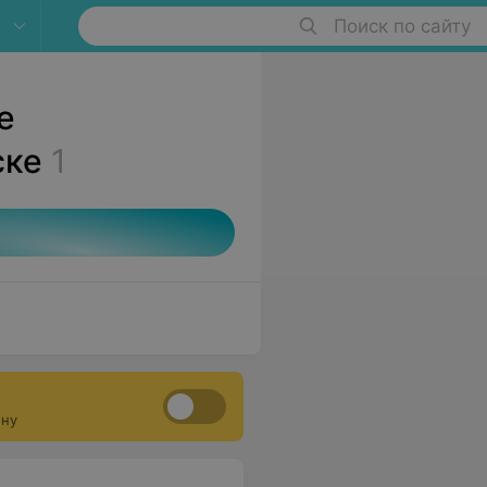
Поиск по сайту
е
ске
1
ону