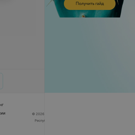
нг
сии
© 2026 ООО «Артокс Лаб», УНП 191700409
| 220012,
Республика Беларусь, г. Минск, улица Толбухина, 2,
пом. 16 | help@103.by
Служба поддержки
+375 291212755