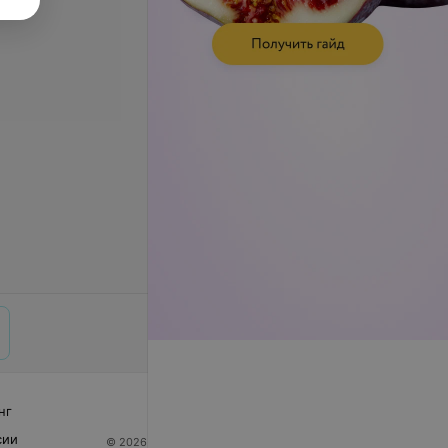
нг
сии
© 2026 ООО «Артокс Лаб», УНП 191700409
| 220012,