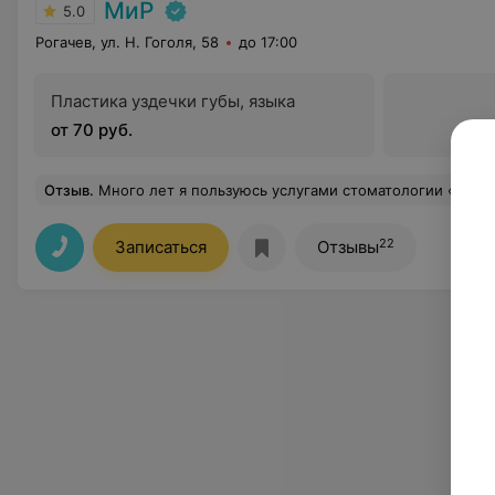
МиР
5.0
Рогачев, ул. Н. Гоголя, 58
до 17:00
Пластика уздечки губы, языка
от 70 руб.
Отзыв
.
Много лет я пользуюсь услугами стоматологии «Мир», лечение только у Светланы Николаевны, свои зубы я доверяю только ей, огромное спасибо за понимание, терпение и профес
22
Записаться
Отзывы