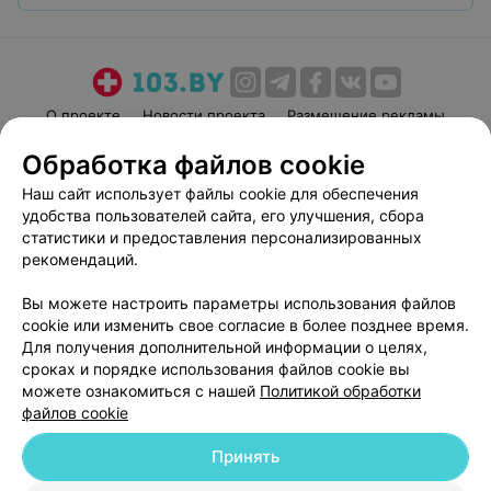
О проекте
Новости проекта
Размещение рекламы
Медицинский маркетинг
Публичный договор
Обработка файлов cookie
Пользовательское соглашение
Способы оплаты
Наш сайт использует файлы cookie для обеспечения
Вакансии
Партнеры
удобства пользователей сайта, его улучшения, сбора
статистики и предоставления персонализированных
Написать руководителю 103.by
рекомендаций.
Написать в поддержку
Персональные настройки cookie
Вы можете настроить параметры использования файлов
cookie или изменить свое согласие в более позднее время.
Обработка персональных данных
Для получения дополнительной информации о целях,
сроках и порядке использования файлов cookie вы
можете ознакомиться с нашей
Политикой обработки
файлов cookie
Принять
© 2026 ООО «Артокс Лаб», УНП 191700409
| 220012, Республика Беларусь,