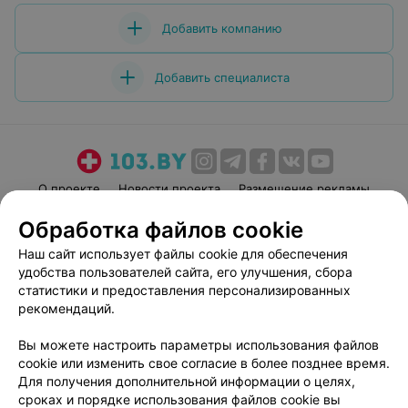
мало, удавольствия ноль!!!!!!! Очень обидно и грустно
за нашу медицину!
Добавить компанию
Добавить специалиста
О проекте
Новости проекта
Размещение рекламы
Медицинский маркетинг
Публичный договор
Обработка файлов cookie
Пользовательское соглашение
Способы оплаты
Наш сайт использует файлы cookie для обеспечения
Вакансии
Партнеры
удобства пользователей сайта, его улучшения, сбора
статистики и предоставления персонализированных
Написать руководителю 103.by
рекомендаций.
Написать в поддержку
Персональные настройки cookie
Вы можете настроить параметры использования файлов
cookie или изменить свое согласие в более позднее время.
Обработка персональных данных
Для получения дополнительной информации о целях,
сроках и порядке использования файлов cookie вы