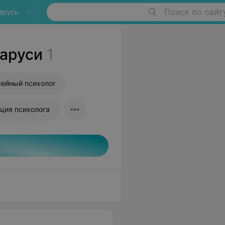
арусь
Поиск по сайт
ларуси
1
ейный психолог
ция психолога