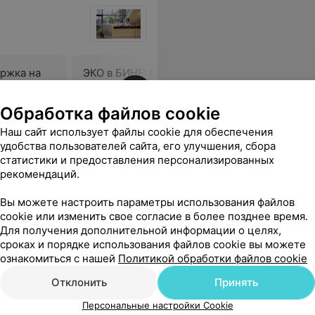
ржка на
ЭКО в БИНЕ: Поддержка на
Поддержк
ия
этапах планирования
планиров
беременности по
по пробл
Обработка файлов cookie
ным с
проблемам, связанным с
бесплод
35 руб.
55 руб.
 занятий
бесплодием
Наш сайт использует файлы cookie для обеспечения
удобства пользователей сайта, его улучшения, сбора
 в надежных руках! Мне посоветовали ее, я советую ее теперь всем! Должны все знать хорошего доктора!
Еще
статистики и предоставления персонализированных
рекомендаций.
ся
Вы можете настроить параметры использования файлов
cookie или изменить свое согласие в более позднее время.
Для получения дополнительной информации о целях,
сроках и порядке использования файлов cookie вы можете
ознакомиться с нашей
Политикой обработки файлов cookie
Отклонить
Принять
Персональные настройки Cookie