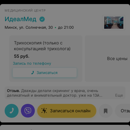
МЕДИЦИНСКИЙ ЦЕНТР
ИдеалМед
Минск, ул. Солнечная, 30
до 21:00
Трихоскопия (только с
консультацией трихолога)
55 руб.
Все цены
Запись по телефону
Записаться
Отзыв
.
Дважды делали скрининг у врача, очень
деликатный и внимательный доктор. уже на 13й
Еще
неделе врач сказала нам пол малыша!
Записаться онлайн
Отз