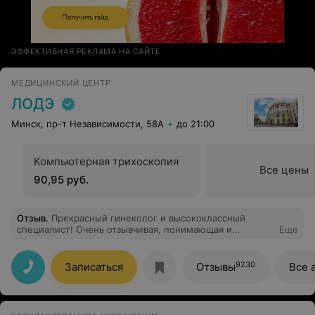
ЭФФЕКТИВНАЯ РЕКЛАМА НА САЙТЕ
МЕДИЦИНСКИЙ ЦЕНТР
ЛОДЭ
Минск, пр-т Независимости, 58А
до 21:00
Компьютерная трихоскопия
Все цены
90,95 руб.
Отзыв
.
Прекрасный гинеколог и высококлассный
специалист! Очень отзывчивая, понимающая и
Еще
внимательная к деталям. Доктор располагает к себе с
первых минут, приём проходит максимально
комфортно и без стресса. Огромное спасибо за ваш
9230
Записаться
Отзывы
Все 
профессионализм и тёплое отношение к пациентам!
Рекомендую от всей души