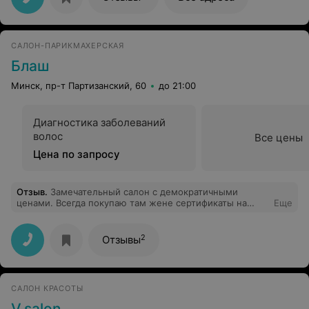
Очевидно, что их никто не дезинфицирует. На полу
грязный резиновый коврик. Администраторы
неприветливые, никогда не проведут и не скажут до
свидания; курят возле входа в парикмахерскую. Хотите
САЛОН-ПАРИКМАХЕРСКАЯ
занимать место на рынке -- обеспечьте нормальный,
хотя бы безопасный для здоровья, сервис.
Блаш
Минск, пр-т Партизанский, 60
до 21:00
Диагностика заболеваний
волос
Все цены
Цена по запросу
Отзыв
.
Замечательный салон с демократичными
ценами. Всегда покупаю там жене сертификаты на
Еще
обертывания и уходы за лицом.
2
Отзывы
САЛОН КРАСОТЫ
V.salon