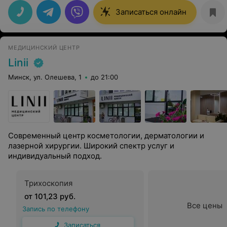
провел обследования, все подробно рассказал,
успокоил - вышла просто в нереальном настроении.
Записаться онлайн
Врач отличный, никаких лишних процедур не
навязывал, рекомендую тем, кто столкнулся с
проблемой выпадения волос, в Минске не так много
толковых специалистов в этом направлении.Хочу еще
МЕДИЦИНСКИЙ ЦЕНТР
отметить высококлассное оборудование, что не менее
важно при постановке диагноза. Сама клиника
Linii
приятная, с вежливыми сотрудниками, единственное
не сразу находишь вход, хотелось бы лучшего
Минск, ул. Олешева, 1
до 21:00
уточнения в расположении.
Современный центр косметологии, дерматологии и
лазерной хирургии. Широкий спектр услуг и
индивидуальный подход.
Трихоскопия
от 101,23 руб.
Все цены
Запись по телефону
Записаться