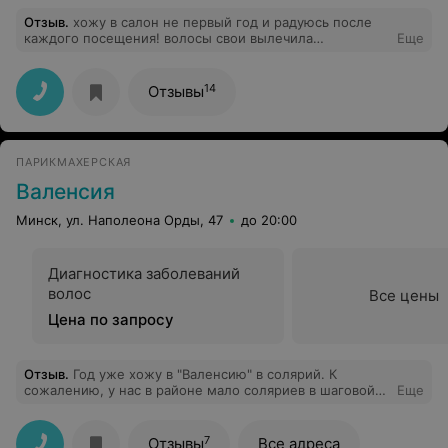
Отзыв
.
хожу в салон не первый год и радуюсь после
каждого посещения! волосы свои вылечила
Еще
полностью,ура!) записаться сложно,так как день в день
мало когда получается ,бывала у разных мастеров и
все профи своего дела! и что приятно радует всегда
14
Отзывы
все с улыбкой на лице! при входе администраторы а в
зале все:) рекомендую салон! всегда кофе и конфетка
:)))
ПАРИКМАХЕРСКАЯ
Валенсия
Минск, ул. Наполеона Орды, 47
до 20:00
Диагностика заболеваний
волос
Все цены
Цена по запросу
Отзыв
.
Год уже хожу в "Валенсию" в солярий. К
сожалению, у нас в районе мало соляриев в шаговой
Еще
доступности. Помещение убирают плохо.
Светозащитные шапочки не меняют месяцами, иногда
они валяются на полу. Очки с растянутыми резинками.
7
Отзывы
Все адреса