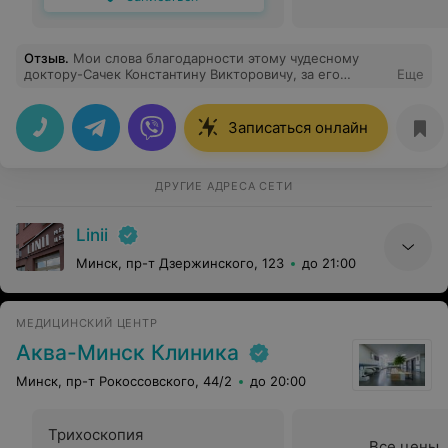
Отзыв
.
Мои слова благодарности этому чудесному
доктору-Сачек Константину Викторовичу, за его
Еще
золотые руки и сердце, за его
профессионализм.Получила потрясающий результат
круговой блефаропластики . Весь процесс прошёл
Записаться онлайн
максимально комфортно. Спасибо Вам огромное!
ДРУГИЕ АДРЕСА СЕТИ
Linii
Минск, пр-т Дзержинского, 123
до 21:00
МЕДИЦИНСКИЙ ЦЕНТР
Аква-Минск Клиника
Минск, пр-т Рокоссовского, 44/2
до 20:00
Трихоскопия
Все цены