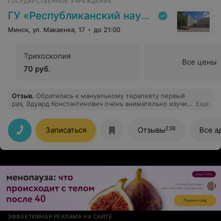
ГОСУДАРСТВЕННОЕ УЧРЕЖДЕНИЕ
ГУ «Республиканский научно-практический центр медицинской экспертизы и реабилитаци»
Минск, ул. Макаенка, 17
до 21:00
Трихоскопия
Все цены
70 руб.
Отзыв
.
Обратилась к мануальному терапевту первый
раз, Эдуард Константинович очень внимательно изучил
Еще
медицинские документы и смог определить проблему
с первого раза. За один сеанс снял боль, которая была
два года. Очень благодарна за помощь!
238
Записаться
Отзывы
Все а
ЭФФЕКТИВНАЯ РЕКЛАМА НА САЙТЕ