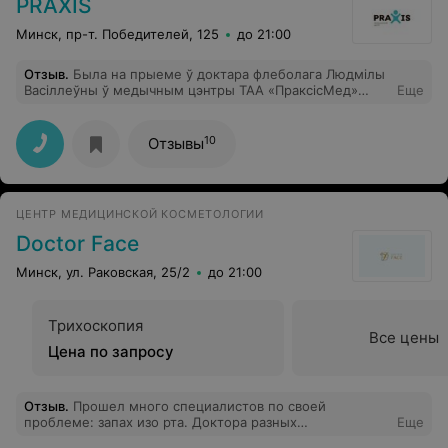
PRAXIS
качественное сырье, но и колоссальное желание
Елены Валерьевны постоянно развиваться, обучаться в
Минск, пр-т. Победителей, 125
до 21:00
известных Европейских и Российских академиях
эстетики и красоты. Желаю Вам успехов и
Отзыв
.
Была на прыеме ў доктара флеболага Людмілы
благополучия ❤️
Васіллеўны ў медычным цэнтры ТАА «ПраксісМед»
Еще
(«Praxis») , засталася вельмі задаволена. Прыемны,
вельмі ўважлівы доктар, а спецыяліст наўпрост ад
бога. Усе зрабіла на вышэйшым узроўні, дала парады
10
Отзывы
на будучае!.
ЦЕНТР МЕДИЦИНСКОЙ КОСМЕТОЛОГИИ
Doctor Face
Минск, ул. Раковская, 25/2
до 21:00
Трихоскопия
Все цены
Цена по запросу
Отзыв
.
Прошел много специалистов по своей
проблеме: запах изо рта. Доктора разных
Еще
специальностей отправляли меня друг к другу , но