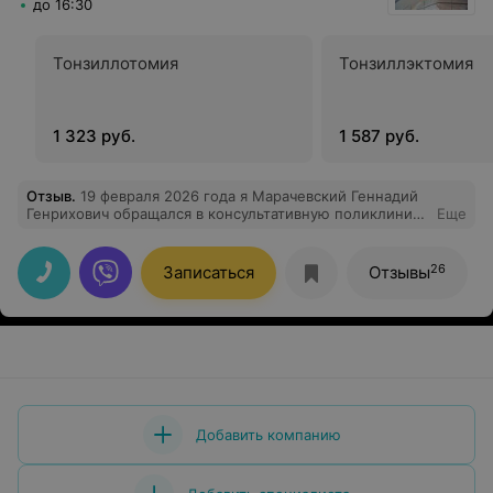
до 16:30
Тонзиллотомия
Тонзиллэктомия
1 323 руб.
1 587 руб.
Отзыв
.
19 февраля 2026 года я Марачевский Геннадий
Генрихович обращался в консультативную поликлинику
Еще
Минской областной детской клиической больницы в
кабинет 301. Прием вели доктор -офтальмолог
Анастасия Валерьена и медсестра Жанна. Хочу
26
Записаться
Отзывы
выразить благодарность им за чуткость и внимание к
моей проблеме. Проконсультировали
профессионально и доступно, разъяснили последствия
возможных медицинских воздействий, заронив
надежду на решение моей проблемы. Спасибо им.
Добавить компанию