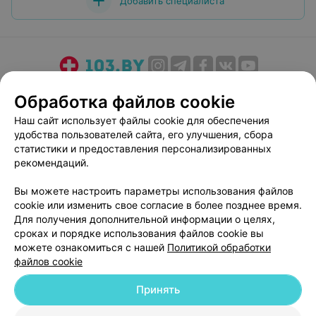
Добавить специалиста
О проекте
Новости проекта
Размещение рекламы
Обработка файлов cookie
Медицинский маркетинг
Публичный договор
Наш сайт использует файлы cookie для обеспечения
Пользовательское соглашение
Способы оплаты
удобства пользователей сайта, его улучшения, сбора
Вакансии
Партнеры
статистики и предоставления персонализированных
рекомендаций.
Написать руководителю 103.by
Написать в поддержку
Вы можете настроить параметры использования файлов
cookie или изменить свое согласие в более позднее время.
Персональные настройки cookie
Для получения дополнительной информации о целях,
Обработка персональных данных
сроках и порядке использования файлов cookie вы
можете ознакомиться с нашей
Политикой обработки
файлов cookie
Принять