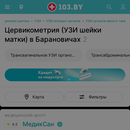
дицинские центры
•
УЗИ
•
УЗИ половых органов
•
УЗИ органов малого таза
Цервикометрия (УЗИ шейки
матки) в Барановичах
2
Трансвагинальное УЗИ органов малого таза
Фильтры
Карта
МЕДИЦИНСКИЙ ЦЕНТР
МедикСан
4.5