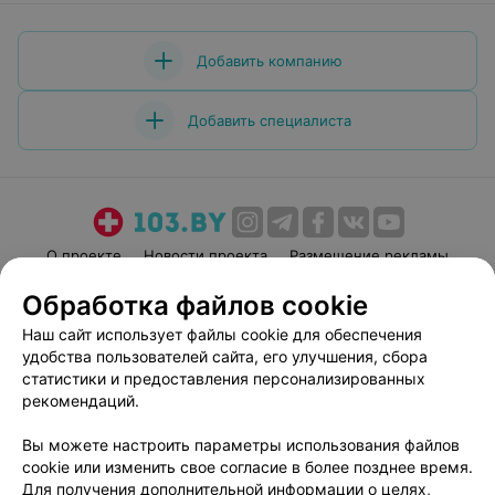
Добавить компанию
Добавить специалиста
О проекте
Новости проекта
Размещение рекламы
Медицинский маркетинг
Публичный договор
Обработка файлов cookie
Пользовательское соглашение
Способы оплаты
Наш сайт использует файлы cookie для обеспечения
Вакансии
Партнеры
удобства пользователей сайта, его улучшения, сбора
статистики и предоставления персонализированных
Написать руководителю 103.by
рекомендаций.
Написать в поддержку
Персональные настройки cookie
Вы можете настроить параметры использования файлов
cookie или изменить свое согласие в более позднее время.
Обработка персональных данных
Для получения дополнительной информации о целях,