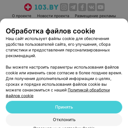
О проекте
Новости проекта
Размещение рекламы
Медицинский маркетинг
Публичный договор
Обработка файлов cookie
Пользовательское соглашение
Способы оплаты
Наш сайт использует файлы cookie для обеспечения
Вакансии
Партнеры
удобства пользователей сайта, его улучшения, сбора
Написать руководителю 103.by
статистики и предоставления персонализированных
рекомендаций.
Написать в поддержку
Персональные настройки cookie
Вы можете настроить параметры использования файлов
Обработка персональных данных
cookie или изменить свое согласие в более позднее время.
Для получения дополнительной информации о целях,
сроках и порядке использования файлов cookie вы
можете ознакомиться с нашей
Политикой обработки
файлов cookie
Принять
© 2026 ООО «Артокс Лаб», УНП 191700409
| 220012, Республика Беларусь,
г. Минск, улица Толбухина, 2, пом. 16 | help@103.by
Отклонить
Служба поддержки
+375 291212755