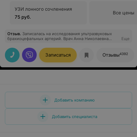
УЗИ лонного сочленения
Все цены
75 руб.
Отзыв
.
Записалась на исследования ультразвуковых
брахиоцефальных артерий. Врач Анна Николаевна
Еще
произвела впечатление на мой взгляд,она
проконсультировала меня по всем мои вопросам ,дала
наставления и отнеслась к свой работе на высшем
4392
Записаться
Отзывы
уровне медицины.
Добавить компанию
Добавить специалиста