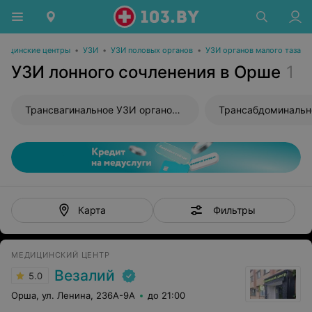
дицинские центры
•
УЗИ
•
УЗИ половых органов
•
УЗИ органов малого таза
УЗИ лонного сочленения в Орше
1
Трансвагинальное УЗИ органов малого таза
Фильтры
Карта
МЕДИЦИНСКИЙ ЦЕНТР
Везалий
5.0
Орша, ул. Ленина, 236А-9А
до 21:00