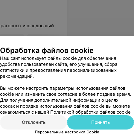
ораторных исследований
ов с
УЗИ матки и придатков
УЗИ матки 
(трансвагинально)
(трансабд
Обработка файлов cookie
)
трансвагин
Наш сайт использует файлы cookie для обеспечения
29,42 руб.
41,47 руб.
удобства пользователей сайта, его улучшения, сбора
статистики и предоставления персонализированных
рекомендаций.
 сервис и качество обслуживания на высшем уровне, теперь сдавать анализы буду только здесь.
Еще
Вы можете настроить параметры использования файлов
cookie или изменить свое согласие в более позднее время.
Для получения дополнительной информации о целях,
1244
Отзывы
сроках и порядке использования файлов cookie вы можете
ознакомиться с нашей
Политикой обработки файлов cookie
Отклонить
Принять
Персональные настройки Cookie