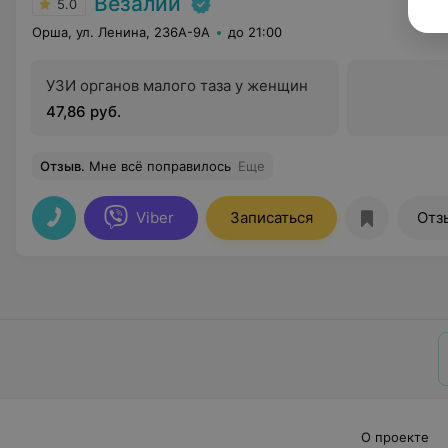
Везалий
5.0
Орша, ул. Ленина, 236А-9А
до 21:00
УЗИ органов малого таза у женщин
47,86 руб.
Отзыв
.
Мне всё поправилось
Еще
Viber
Записаться
Отз
О проекте