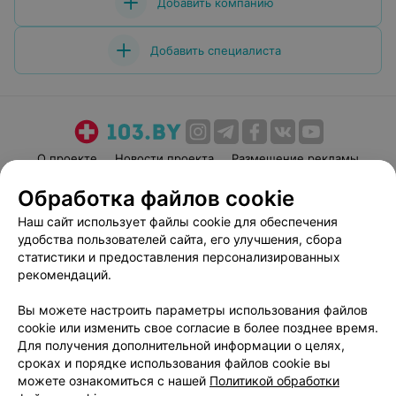
Добавить компанию
Добавить специалиста
О проекте
Новости проекта
Размещение рекламы
Медицинский маркетинг
Публичный договор
Обработка файлов cookie
Пользовательское соглашение
Способы оплаты
Наш сайт использует файлы cookie для обеспечения
Вакансии
Партнеры
удобства пользователей сайта, его улучшения, сбора
статистики и предоставления персонализированных
Написать руководителю 103.by
рекомендаций.
Написать в поддержку
Персональные настройки cookie
Вы можете настроить параметры использования файлов
cookie или изменить свое согласие в более позднее время.
Обработка персональных данных
Для получения дополнительной информации о целях,
сроках и порядке использования файлов cookie вы
можете ознакомиться с нашей
Политикой обработки