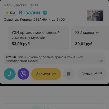
МЕДИЦИНСКИЙ ЦЕНТР
Везалий
5.0
Орша, ул. Ленина, 236А-9А
до 21:00
УЗИ органов мочеполовой
УЗИ мошонки
системы у мужчин
53,99 руб.
30,61 руб.
Отзыв
.
Очень,очень довольна врачом Рак Анной
Николаевной Более
Еще
компетентного,доброжелательного,отзывчивого врача
не встречала.Профессионал своего дела.Спасибо ей
огромное!!!
4393
Записаться
Отзывы