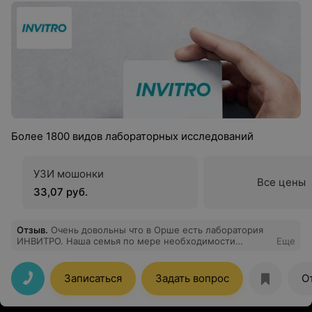
Более 1800 видов лабораторных исследований
УЗИ мошонки
Все цены
33,07 руб.
Отзыв
.
Очень довольны что в Орше есть лаборатория
ИНВИТРО. Наша семья по мере необходимости
Еще
обращается для сдачи анализов в эту
лабораторию.Всегда остаемся довольны качеством и
безупречностью обслуживания.Спасибо сотрудникам
Записаться
Задать вопрос
О
за хорошую работу.