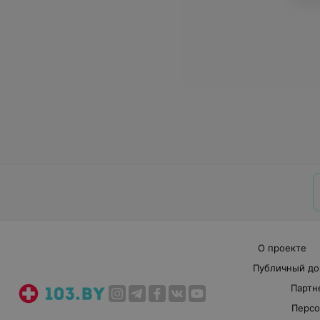
О проекте
Публичный до
Партн
Персо