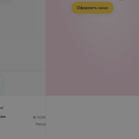
нг
сии
© 2026 ООО «Артокс Лаб», УНП 191700409
| 220012,
Республика Беларусь, г. Минск, улица Толбухина, 2,
пом. 16 | help@103.by
Служба поддержки
+375 291212755