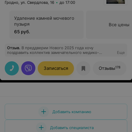
Гродно, ул. Свердлова, 16
до 17:00
Удаление камней мочевого
пузыря
Все цены
65 руб.
Отзыв
.
В преддверии Нового 2025 года хочу
поздравить коллектив замечательного медико-
Еще
диагностического центра РОСМЕД с праздником и
пожелать всем сотрудникам благополучия, крепкого
здоровья и оптимизма, дальнейшего развития и роста
178
Записаться
Отзывы
компании, радости на каждый день, добра, мира и
процветания! Особенно хочу поблагодарить врача
невролога Наталью Александровну за высокий
профессионализм, внимание и огромную эмпатию ко
мне как к пациенту!))).
Добавить компанию
Добавить специалиста