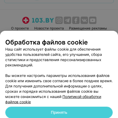
О проекте
Новости проекта
Размещение рекламы
Медицинский маркетинг
Публичный договор
Обработка файлов cookie
Пользовательское соглашение
Способы оплаты
Наш сайт использует файлы cookie для обеспечения
Вакансии
Партнеры
удобства пользователей сайта, его улучшения, сбора
Написать руководителю 103.by
статистики и предоставления персонализированных
рекомендаций.
Написать в поддержку
Персональные настройки cookie
Вы можете настроить параметры использования файлов
Обработка персональных данных
cookie или изменить свое согласие в более позднее время.
Для получения дополнительной информации о целях,
сроках и порядке использования файлов cookie вы
можете ознакомиться с нашей
Политикой обработки
файлов cookie
Принять
© 2026 ООО «Артокс Лаб», УНП 191700409
| 220012, Республика Беларусь,