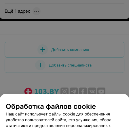
Ещё 1 адрес
Добавить компанию
Добавить специалиста
О проекте
Новости проекта
Размещение рекламы
Обработка файлов cookie
Медицинский маркетинг
Публичный договор
Наш сайт использует файлы cookie для обеспечения
Пользовательское соглашение
Способы оплаты
удобства пользователей сайта, его улучшения, сбора
Вакансии
Партнеры
статистики и предоставления персонализированных