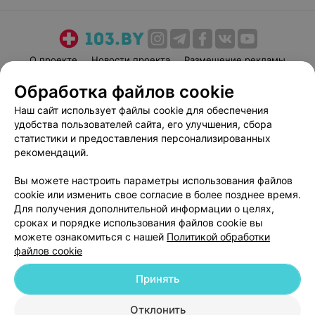
О проекте
Новости проекта
Размещение рекламы
Медицинский маркетинг
Публичный договор
Обработка файлов cookie
Пользовательское соглашение
Способы оплаты
Наш сайт использует файлы cookie для обеспечения
Вакансии
Партнеры
удобства пользователей сайта, его улучшения, сбора
статистики и предоставления персонализированных
Написать руководителю 103.by
рекомендаций.
Написать в поддержку
Персональные настройки cookie
Вы можете настроить параметры использования файлов
cookie или изменить свое согласие в более позднее время.
Обработка персональных данных
Для получения дополнительной информации о целях,
сроках и порядке использования файлов cookie вы
можете ознакомиться с нашей
Политикой обработки
файлов cookie
Принять
© 2026 ООО «Артокс Лаб», УНП 191700409
| 220012, Республика Беларусь,
Отклонить
г. Минск, улица Толбухина, 2, пом. 16 | help@103.by