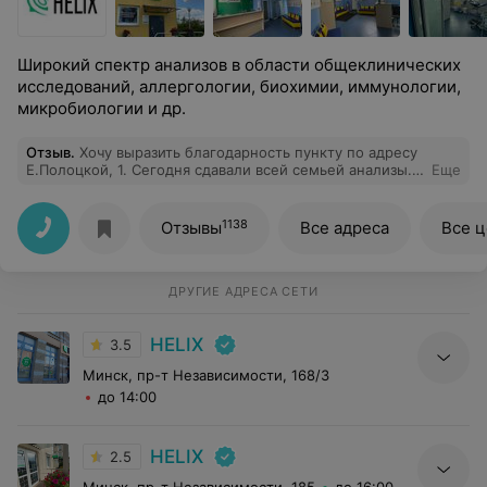
Широкий спектр анализов в области общеклинических
исследований, аллергологии, биохимии, иммунологии,
микробиологии и др.
Отзыв
.
Хочу выразить благодарность пункту по адресу
Е.Полоцкой, 1. Сегодня сдавали всей семьей анализы.
Еще
В пункте идеальная чистота, персонал вежливый,
девушки все красивые как на подбор. Отдельно хочу
отметить медсестру Екатерину. Она брала кровь. В
1138
Отзывы
Все адреса
Все 
первый раз в жизни я ничего не почувствовал. Это
просто высший класс! Дети сдавали кровь из вены,
остались довольны. Выходили из кабинета с улыбкой.
Спасибо! Вы действительно лаборатория No 1!
ДРУГИЕ АДРЕСА СЕТИ
HELIX
3.5
Минск, пр-т Независимости, 168/3
до 14:00
HELIX
2.5