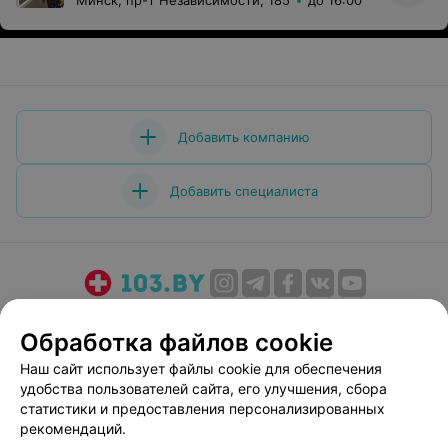
Минск, пр-т Независимости, 185
до 16:00
Добавить компанию
Добавить специалиста
О проекте
Новости проекта
Размещение рекламы
Обработка файлов cookie
Медицинский маркетинг
Публичный договор
Наш сайт использует файлы cookie для обеспечения
Пользовательское соглашение
Способы оплаты
удобства пользователей сайта, его улучшения, сбора
Вакансии
Партнеры
статистики и предоставления персонализированных
Написать руководителю 103.by
рекомендаций.