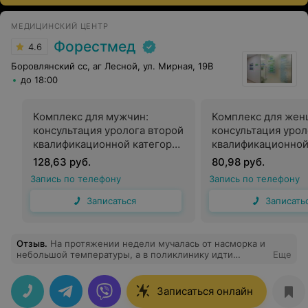
МЕДИЦИНСКИЙ ЦЕНТР
Форестмед
4.6
Боровлянский сс, аг Лесной, ул. Мирная, 19В
до 18:00
Комплекс для мужчин:
Комплекс для жен
консультация уролога второй
консультация урол
квалификационной категории
квалификационной
+ УЗИ почек и
+ УЗИ почек, надп
128,63 руб.
80,98 руб.
надпочечников + УЗИ
и мочевого пузыря
Запись по телефону
Запись по телефону
предстательной железы и
определением ост
мочевого пузыря
мочи
Записаться
Записать
(трансабдоминально) с
определением остаточной
мочи + УЗИ органов мошонки
Отзыв
.
На протяжении недели мучалась от насморка и
небольшой температуры, а в поликлинику идти
Еще
боялась, так как было страшно подхватить что-то
серьёзнее и решилась воспользоваться услугой вызова
врача на дом и не пожалела. На самом деле удобно, а
Записаться онлайн
главное быстро