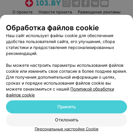
О проекте
Новости проекта
Размещение рекламы
Медицинский маркетинг
Публичный договор
Обработка файлов cookie
Пользовательское соглашение
Способы оплаты
Наш сайт использует файлы cookie для обеспечения
Вакансии
Партнеры
удобства пользователей сайта, его улучшения, сбора
Написать руководителю 103.by
статистики и предоставления персонализированных
рекомендаций.
Написать в поддержку
Персональные настройки cookie
Вы можете настроить параметры использования файлов
Обработка персональных данных
cookie или изменить свое согласие в более позднее время.
Для получения дополнительной информации о целях,
сроках и порядке использования файлов cookie вы
можете ознакомиться с нашей
Политикой обработки
файлов cookie
Принять
© 2026 ООО «Артокс Лаб», УНП 191700409
| 220012, Республика Беларусь,
г. Минск, улица Толбухина, 2, пом. 16 | help@103.by
Отклонить
Служба поддержки
+375 291212755
Персональные настройки Cookie