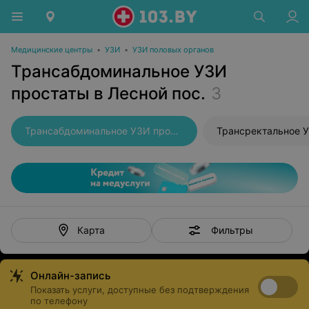
Медицинские центры
•
УЗИ
•
УЗИ половых органов
Трансабдоминальное УЗИ
простаты в Лесной пос.
3
Трансабдоминальное УЗИ простаты
Трансректальное 
Фильтры
Карта
Онлайн-запись
Показать услуги, доступные без подтверждения
по телефону