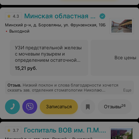
Минская областная детская клиническая больница
4.3
Минский р-н, д. Боровляны, ул. Фрунзенская, 19Б
Выходной
УЗИ предстательной железы
с мочевым пузырем и
Все цены
определением остаточной
мочи (трансабдоминально)
15,21 руб.
Отзыв
.
Низкий поклон и слова благодарности хочется
сказать зав. отделения стоматологии Николаю
Еще
Георгиевичу, судьба распорядилась так, что попала к
нему на лечение в далёком 2008 году, по настоящее
время бываю в отделении на блокадах, это доктор от
26
Записаться
Отзывы
Бога, человек с большой буквы, здоровья вам, сил и
терпения, и хочется чтобы мои слова благодарности
всему отделению стоматологии прозвучали хотя бы на
врачебной пятиминутке
Госпиталь ВОВ им. П.М. Машерова
3.7