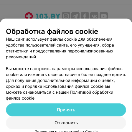
О проекте
Новости проекта
Размещение рекламы
Обработка файлов cookie
Медицинский маркетинг
Публичный договор
Наш сайт использует файлы cookie для обеспечения
Пользовательское соглашение
Способы оплаты
удобства пользователей сайта, его улучшения, сбора
Вакансии
Партнеры
статистики и предоставления персонализированных
рекомендаций.
Написать руководителю 103.by
Написать в поддержку
Вы можете настроить параметры использования файлов
cookie или изменить свое согласие в более позднее время.
Персональные настройки cookie
Для получения дополнительной информации о целях,
Обработка персональных данных
сроках и порядке использования файлов cookie вы
можете ознакомиться с нашей
Политикой обработки
файлов cookie
Принять
Отклонить
© 2026 ООО «Артокс Лаб», УНП 191700409
| 220012, Республика Беларусь,
г. Минск, улица Толбухина, 2, пом. 16 | help@103.by
Персональные настройки Cookie