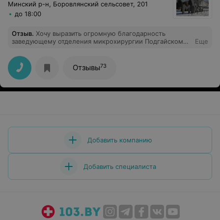
Минский р-н, Боровлянский сельсовет, 201
до 18:00
Отзыв
.
Хочу выразить огромную благодарность
заведующему отделения микрохирургии Подгайскому
Еще
Александру Владимировичу, хирургам Сомову Евгению
Викторовичу и Евгению Игоревичу, а также всему
медперсооналу. Дочери 8 лет, был поставлен диагноз
73
Отзывы
стенозирующий лигаментит. Только в этом отделении
взялись решить нашу проблему и все прошло успешно,
у дочери теперь ровный пальчик) Спасибо вам
огромное за проффесионализм и слаженную
командную работу!!!
Добавить компанию
Добавить специалиста