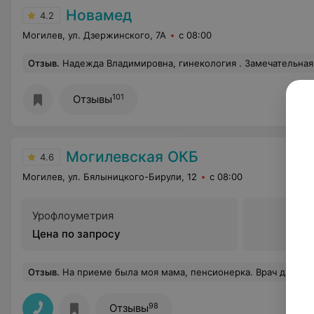
Новамед
4.2
Могилев, ул. Дзержинского, 7А
с 08:00
Отзыв
.
Надежда Владимировна, гинекология . Замечательная ,п
101
Отзывы
Могилевская ОКБ
4.6
Могилев, ул. Бялыницкого-Бирули, 12
с 08:00
Урофлоуметрия
Цена по запросу
Отзыв
.
На приеме была моя мама, пенсионерка. Врач даже не посмотрела анализы и не стала объяснять пр
98
Отзывы