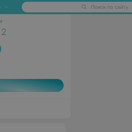
в
Поиск по сайту
ий
2