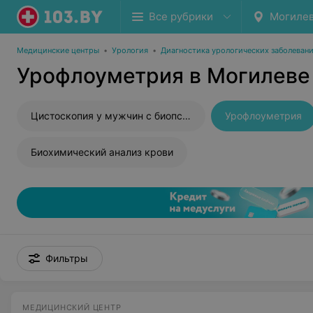
Все рубрики
Могиле
Медицинские центры
•
Урология
•
Диагностика урологических заболеван
Урофлоуметрия в Могилеве
Цистоскопия у мужчин с биопсией
Урофлоуметрия
Биохимический анализ крови
Фильтры
МЕДИЦИНСКИЙ ЦЕНТР