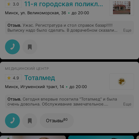
11-я городская поликлиника
3.0
Минск, ул. Великоморская, 36
до 20:00
Отзыв
.
Ужас. Регистратура и стол справок базар!!!!!
Выписку надо было сделать. В доврачебном сказали
Еще
подходите завтра с 14-20. Я пришла, а приема нету. Я
в регистратуру фельдшер заболел, теперь прием с 8-
12, а терапевт выписку не делает. Сама работу в гос
учреждении, но чтобы так относились к людям, да
меня бы с работы выгнали. Главный врач хоть
подсказала, что можно и на сайте заказать. Вывод я
сделала такой, что лучше идти в частные и
МЕДИЦИНСКИЙ ЦЕНТР
обслуживаться там, чем такое.
Тоталмед
4.9
Минск, Игуменский тракт, 14
до 20:00
Отзыв
.
Сегодня впервые посетила "Тоталмед" и была
очень довольна. Обслуживание замечательное.
Еще
Особенно хочу оставить отзыв о Тихановском
Вячеславе Анатольевиче. Кроме того, что сделала УЗИ,
получила полную консультацию. Доктор досконально
80
Отзывы
разобрался в моей ситуации, подробно и доступно все
объяснил. Хотелось бы, чтобы все врачи так работали.
Спасибо!