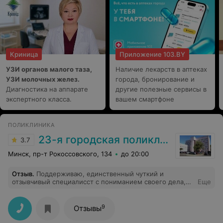
Криница
Приложение 103.BY
УЗИ органов малого таза,
Наличие лекарств в аптеках
УЗИ молочных желез.
города, бронирование и
Диагностика на аппарате
другие полезные сервисы в
экспертного класса.
вашем смартфоне
ПОЛИКЛИНИКА
23-я городская поликлиника
3.7
Минск, пр-т Рокоссовского, 134
до 20:00
Отзыв
.
Поддерживаю, единственный чуткий и
отзывчивый специалисст с пониманием своего дела,
Еще
даже совет получишь по терапевтическим
заболеваниям
9
Отзывы