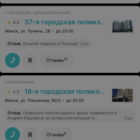
УЧРЕЖДЕНИЕ ЗДРАВООХРАНЕНИЯ
37-я городская поликлиника
4.2
Минск, ул. Лучины, 28
до 20:00
Отзыв
.
Лучший педиатр в Лошице!
Еще
15
Отзывы
ПОЛИКЛИНИКА
18-я городская поликлиника
2.0
Минск, ул. Плеханова, 60/2
до 20:00
Отзыв
.
Позвольте поблагодарить врача травматолога
Андрея Юрьевича за профессиональные и
Еще
человеческие качества! Он организовал свою и работу
2-х медсестёр чётко, спокойно и качественно. И это
при огромной очереди. Просто удивительно! Спасибо!
9
Отзывы
Спасибо, за Ваш профессионализм, неравнодушие и