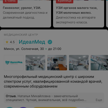
E-clinic
Криница
Гинеколог, уролог, УЗИ.
УЗИ органов малого таза,
Современная диагностика и
УЗИ молочных желез.
деликатный подход.
Диагностика на аппарате
экспертного класса.
МЕДИЦИНСКИЙ ЦЕНТР
ИдеалМед
4.5
Минск, ул. Солнечная, 30
до 21:00
Многопрофильный медицинский центр с широким
спектром услуг, квалифицированной командой врачей,
современным оборудованием
Отзыв
.
Наталья Михайловна - замечательный
специалист. Чуткая, внимательная, всё подробно
Еще
рассказала, объяснила! Спасибо Вам огромное!