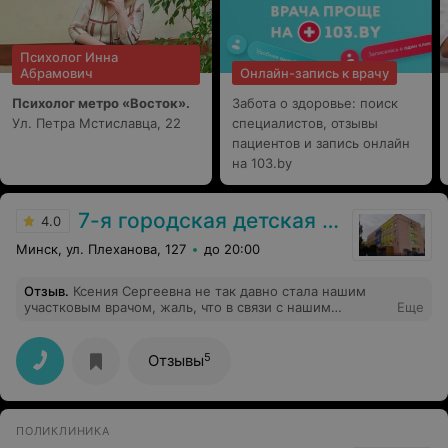
Психолог Инна
Абрамович
Онлайн-запись к врачу
Психолог метро «Восток».
Забота о здоровье: поиск
Ул. Петра Мстиславца, 22
специалистов, отзывы
пациентов и запись онлайн
на 103.by
7-я городская детская поликлиника
4.0
Минск, ул. Плеханова, 127
до 20:00
Отзыв
.
Ксения Сергеевна не так давно стала нашим
участковым врачом, жаль, что в связи с нашим
Еще
переездом придется сменить врача. Замечательный
врач, вопросы не остаются без ответа, как это было с
другим участковым, всегда дельные рекомендации,
5
Отзывы
внимательна к ребенку, приятна в общении,
двухлетний ребенок всегда в хорошем настроении на
приеме.
ПОЛИКЛИНИКА