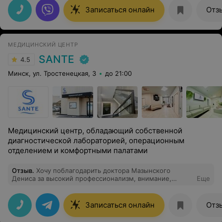
Записаться онлайн
Отз
МЕДИЦИНСКИЙ ЦЕНТР
SANTE
4.5
Минск, ул. Тростенецкая, 3
до 21:00
Медицинский центр, обладающий собственной
диагностической лабораторией, операционным
отделением и комфортными палатами
Отзыв
.
Хочу поблагодарить доктора Мазынского
Дениса за высокий профессионализм, внимание,
Еще
доброжелательность к пациентам, быструю работу! С
первых минут приема понимаешь, что это именно тот
доктор! Все манипуляции четко, без лишней суеты,
Записаться онлайн
Отз
вопрос-ответ - все по делу! Рекомендую этот центр и
этого доктора однозначно!