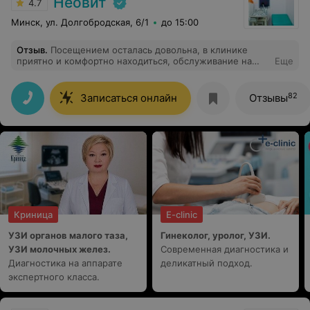
Неовит
4.7
Минск, ул. Долгобродская, 6/1
до 15:00
Отзыв
.
Посещением осталась довольна, в клинике
приятно и комфортно находиться, обслуживание на
Еще
высоком уровне.
82
Записаться онлайн
Отзывы
Криница
E-clinic
УЗИ органов малого таза,
Гинеколог, уролог, УЗИ.
УЗИ молочных желез.
Современная диагностика и
Диагностика на аппарате
деликатный подход.
экспертного класса.