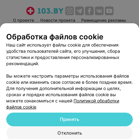
О проекте
Новости проекта
Размещение рекламы
Медицинский маркетинг
Публичный договор
Обработка файлов cookie
Пользовательское соглашение
Способы оплаты
Наш сайт использует файлы cookie для обеспечения
Вакансии
Партнеры
удобства пользователей сайта, его улучшения, сбора
Написать руководителю 103.by
статистики и предоставления персонализированных
рекомендаций.
Написать в поддержку
Персональные настройки cookie
Вы можете настроить параметры использования файлов
Обработка персональных данных
cookie или изменить свое согласие в более позднее время.
Для получения дополнительной информации о целях,
сроках и порядке использования файлов cookie вы
можете ознакомиться с нашей
Политикой обработки
файлов cookie
Принять
© 2026 ООО «Артокс Лаб», УНП 191700409
| 220012, Республика Беларусь,
г. Минск, улица Толбухина, 2, пом. 16 | help@103.by
Отклонить