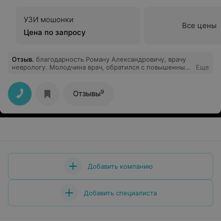
УЗИ мошонки
Все цены
Цена по запросу
Отзыв
.
благодарность Роману Александровичу, врачу
неврологу. Молодчина врач, обратился с повышенным
Еще
давлением, после доставления на скорой. Не стал
гонять по кабинетам, правильно принял решение по
лечению, назначил лечения.. спасибо.
9
Отзывы
Добавить компанию
Добавить специалиста