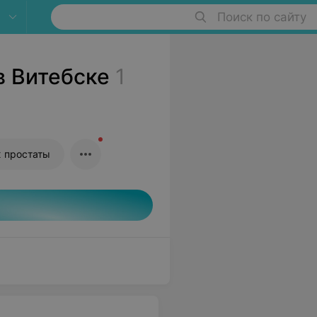
Поиск по сайту
в Витебске
1
 простаты