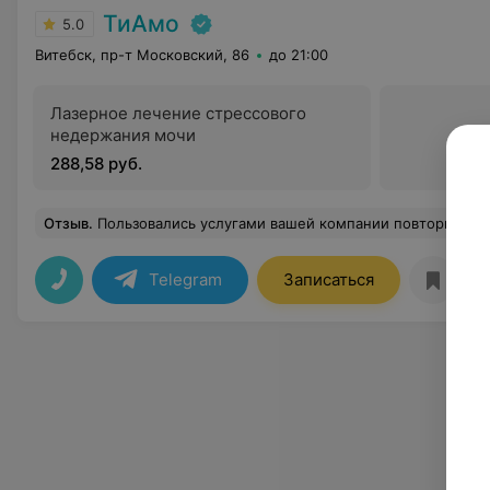
ТиАмо
5.0
Витебск, пр-т Московский, 86
до 21:00
Лазерное лечение стрессового
недержания мочи
288,58 руб.
Отзыв
.
Пользовались услугами вашей компании повторно. Делали массаж лечебный и шейно воротниковой зоны. Услуги оказывала специалист Екатерина Владимировна. Очень внимательна, доброжелательна. Услуги оказывалис
Telegram
Записаться