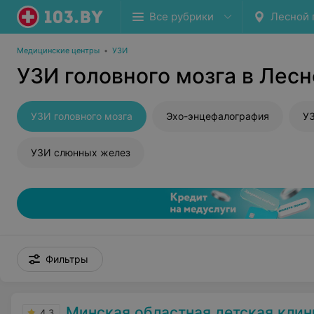
Все рубрики
Лесной 
Медицинские центры
•
УЗИ
УЗИ головного мозга в Лесн
УЗИ головного мозга
Эхо-энцефалография
УЗ
УЗИ слюнных желез
Фильтры
Минская областная детская клиническая б
4.3