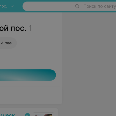
пос.
Поиск по сайту
ой пос.
1
И глаз
ольница