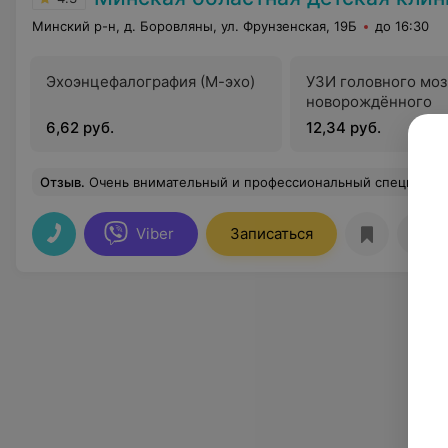
Минский р-н, д. Боровляны, ул. Фрунзенская, 19Б
до 16:30
Эхоэнцефалография (М-эхо)
УЗИ головного моз
новорождённого
6,62 руб.
12,34 руб.
Отзыв
.
Очень внимательный и профессиональный специалист.Получил качественнейшую п
Viber
Записаться
Отз