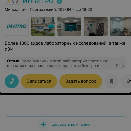
ИНВИТРО
5.0
Минск, пр-т. Партизанский, 109-1Н
до 18:00
Более 1800 видов лабораторных исследований, а также
УЗИ
Отзыв
.
Сдаю анализы в этой лаборатории постоянно,
нравится персонал, анализы делаются быстро и
Еще
приходят на электронную почту
Записаться
Задать вопрос
О
Добавить компанию