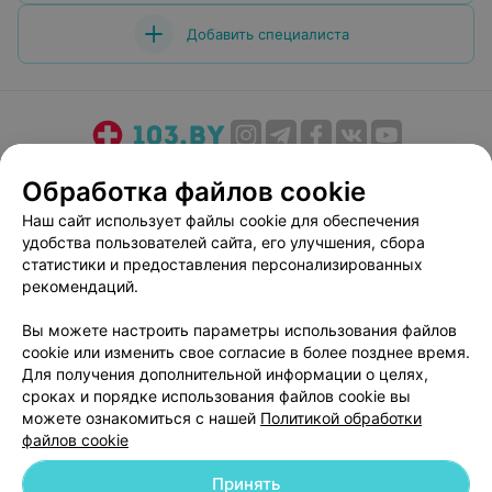
Добавить специалиста
О проекте
Новости проекта
Размещение рекламы
Обработка файлов cookie
Медицинский маркетинг
Публичный договор
Наш сайт использует файлы cookie для обеспечения
Пользовательское соглашение
Способы оплаты
удобства пользователей сайта, его улучшения, сбора
Вакансии
Партнеры
статистики и предоставления персонализированных
рекомендаций.
Написать руководителю 103.by
Написать в поддержку
Вы можете настроить параметры использования файлов
cookie или изменить свое согласие в более позднее время.
Персональные настройки cookie
Для получения дополнительной информации о целях,
Обработка персональных данных
сроках и порядке использования файлов cookie вы
можете ознакомиться с нашей
Политикой обработки
файлов cookie
Принять