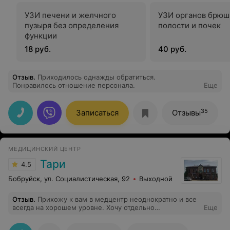
УЗИ печени и желчного
УЗИ органов брюш
пузыря без определения
полости и почек
функции
18 руб.
40 руб.
Отзыв
.
Приходилось однажды обратиться.
Понравилось отношение персонала.
Еще
35
Записаться
Отзывы
МЕДИЦИНСКИЙ ЦЕНТР
Тари
4.5
Бобруйск, ул. Социалистическая, 92
Выходной
Отзыв
.
Прихожу к вам в медцентр неоднократно и все
всегда на хорошем уровне. Хочу отдельно
Еще
поблагодарить первоклассного стоматолога
Бондаренко Павла Викторовича: очень внимательный,