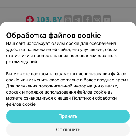
О проекте
Новости проекта
Размещение рекламы
Обработка файлов cookie
Медицинский маркетинг
Публичный договор
Наш сайт использует файлы cookie для обеспечения
Пользовательское соглашение
Способы оплаты
удобства пользователей сайта, его улучшения, сбора
Вакансии
Партнеры
статистики и предоставления персонализированных
рекомендаций.
Написать руководителю 103.by
Написать в поддержку
Вы можете настроить параметры использования файлов
cookie или изменить свое согласие в более позднее время.
Персональные настройки cookie
Для получения дополнительной информации о целях,
Обработка персональных данных
сроках и порядке использования файлов cookie вы
можете ознакомиться с нашей
Политикой обработки
файлов cookie
Принять
Отклонить
© 2026 ООО «Артокс Лаб», УНП 191700409
| 220012, Республика Беларусь,