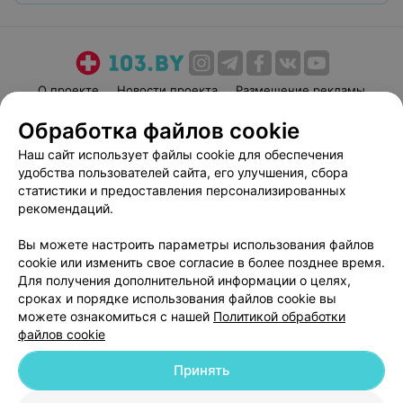
О проекте
Новости проекта
Размещение рекламы
Медицинский маркетинг
Публичный договор
Обработка файлов cookie
Пользовательское соглашение
Способы оплаты
Наш сайт использует файлы cookie для обеспечения
Вакансии
Партнеры
удобства пользователей сайта, его улучшения, сбора
статистики и предоставления персонализированных
Написать руководителю 103.by
рекомендаций.
Написать в поддержку
Персональные настройки cookie
Вы можете настроить параметры использования файлов
cookie или изменить свое согласие в более позднее время.
Обработка персональных данных
Для получения дополнительной информации о целях,
сроках и порядке использования файлов cookie вы
можете ознакомиться с нашей
Политикой обработки
файлов cookie
Принять
© 2026 ООО «Артокс Лаб», УНП 191700409
| 220012, Республика Беларусь,