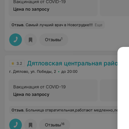
Вакцинация от COVID-19
Цена по запросу
Отзыв
.
Самый лучший врач в Новогрудке!!!
Еще
1
Отзывы
Дятловская центральная районна
3.2
г. Дятлово, ул. Победы, 2
до 20:00
Вакцинация от COVID-19
Цена по запросу
Отзыв
.
Больница отвратительная,работают медленно,лечат не правильно
16
Отзывы