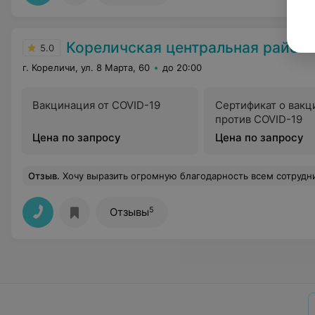
Кореличская центральная район
5.0
г. Кореличи, ул. 8 Марта, 60
до 20:00
Вакцинация от COVID-19
Сертификат о вакц
против COVID-19
Цена по запросу
Цена по запросу
Отзыв
.
Хочу выразить огромную благодарность всем сотрудникам реанимационого отделения за оказанную помощь моему сыну Третьяку Дмитрию.Огромное спасибо...И особую благодарность Шестак Лили
5
Отзывы