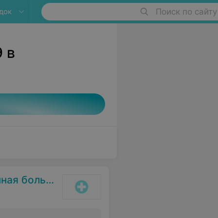
док
Поиск по сайту
 в
 больница