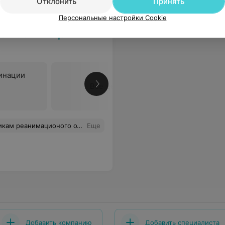
Отклонить
Принять
Персональные настройки Cookie
ная больница
инации
Все цены
и Владимировне за особый уход и внимание ...побольше бы таких врачей .........
Еще
Добавить компанию
Добавить специалиста