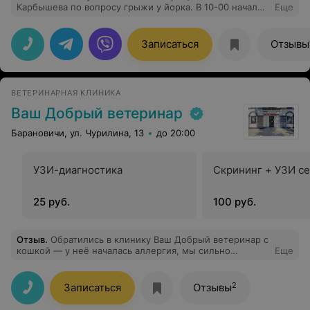
Карбышева по вопросу грыжи у йорка. В 10-00 начало
Еще
обследования и всех нужных анализов для операции в
13-00 забрали нашего йорка после операции. Всё в
одном месте! Современное
Записаться
Отзывы
оборудование,современный
ремонт,чистота,профессиональные ответы узких
специалистов !Отличные цены!
ВЕТЕРИНАРНАЯ КЛИНИКА
Ваш Добрый ветеринар
Барановичи, ул. Чурилина, 13
до 20:00
УЗИ-диагностика
Скрининг + УЗИ с
25 руб.
100 руб.
Отзыв
.
Обратились в клинику Ваш Добрый ветеринар с
кошкой — у неё началась аллергия, мы сильно
Еще
волновались. На ресепшене нас сразу успокоили,
оперативно зарегистрировали и без задержек
направили к врачу. Администратор (Юлия) чётко
2
Записаться
Отзывы
объяснила порядок действий, подсказала, где можно
подождать, и периодически уточняла, всё ли в