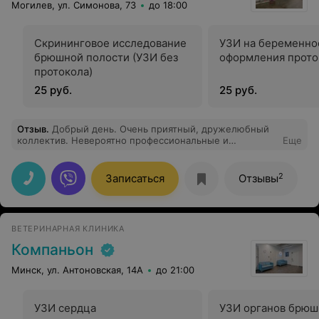
Могилев, ул. Симонова, 73
до 18:00
Скрининговое исследование
УЗИ на беременно
брюшной полости (УЗИ без
оформления прото
протокола)
25 руб.
25 руб.
Отзыв
.
Добрый день. Очень приятный, дружелюбный
коллектив. Невероятно профессиональные и
Еще
квалифицированные специалисты. Настоящие мастера
своего дела. Действительно любят животных и умеют
найти к каждому свой подход. Все очень
2
Записаться
Отзывы
ответственные, человечные, понимающие и просто
обалденные люди. По диагнозам, анализам, лечению и
другим вопросам всë максимально профессионально.
Всë объяснят, всë подскажут и помогут. Огромная
ВЕТЕРИНАРНАЯ КЛИНИКА
благодарность каждому специалисту за, как казалось,
уже совсем нереальное и невероятное чудо -
Компаньон
спасение любимого питомца! Огромнейшее СПАСИБО!
Минск, ул. Антоновская, 14А
до 21:00
УЗИ сердца
УЗИ органов брюш