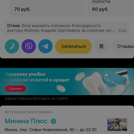
полости
70 руб.
60 руб.
Отзыв
.
Хочу выразить огромную благодарность
доктору Козлову Андрею Сергеевичу за спасение моей
Еще
собаки. Приехала в вашу клинику к нему по
рекомендации своей заводчицы. Профессионализм,
чуткость и внимательность - это все о нем. Человек
Записаться
Отзывы
который любит свою работу и пациентов. Преклоняюсь
перед таким врачами. Еще раз огромное СПАСИБО.
ЭФФЕКТИВНАЯ РЕКЛАМА НА САЙТЕ
ВЕТЕРИНАРНАЯ КЛИНИКА
Минина Плюс
Минск, пер. Софьи Ковалевской, 60
до 22:00