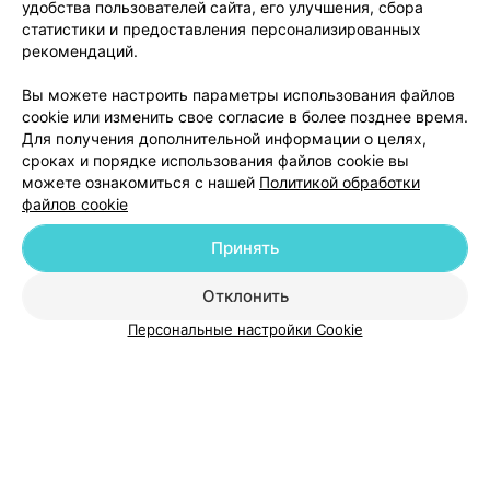
удобства пользователей сайта, его улучшения, сбора
приема выставила (она же...) 60р. Либо заранее
167
Отзывы
Все адреса
статистики и предоставления персонализированных
специально не сообщают итоговую более высокую
рекомендаций.
цену, либо включают без вашего ведома и согласия
доп услуги, о которых не предупреждают. Теперь я
понял, почему у них рейтинг 3 звезды на другом
Вы можете настроить параметры использования файлов
Ещё 1 адрес
источнике...
cookie или изменить свое согласие в более позднее время.
Для получения дополнительной информации о целях,
сроках и порядке использования файлов cookie вы
можете ознакомиться с нашей
Политикой обработки
файлов cookie
Принять
Добавить компанию
Отклонить
Добавить специалиста
Персональные настройки Cookie
О проекте
Новости проекта
Размещение рекламы
Медицинский маркетинг
Публичный договор