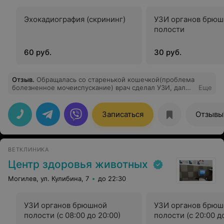
Эхокадиография (скрининг)
УЗИ органов брюшной
полости
60 руб.
30 руб.
Отзыв
.
Обращалась со старенькой кошечкой(проблема
болезненное мочеиспускание) врач сделал УЗИ, дал
Еще
рекомендации по уходу и назначил лечение. Спасибо
квалифицированным врачам,чуткое отношение к
животным и людям. Всем здоровья и удачи.
Записаться
Отзывы
ВЕТКЛИНИКА
Центр здоровья животных
Могилев, ул. Кулибина, 7
до 22:30
УЗИ органов брюшной
УЗИ органов брюш
полости (с 08:00 до 20:00)
полости (с 20:00 д