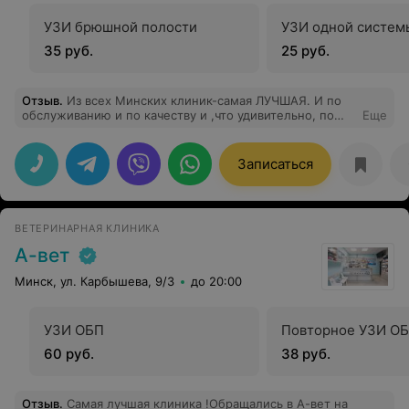
УЗИ брюшной полости
УЗИ одной систем
35 руб.
25 руб.
Отзыв
.
Из всех Минских клиник-самая ЛУЧШАЯ. И по
обслуживанию и по качеству и ,что удивительно, по
Еще
ценам. В клинике относятся к животным как к людям и
даже лучше. Персонал
заботливый,отзывчивый,профессионалы своего дела.
Записаться
Обращалась туда с двумя своими кошками и все
лечение было на лучшем уровне. Не существует тех
слов благодарности,которые можно выразить этим
людям с БОЛЬШИМ сердцем. Всем своим знакомым
ВЕТЕРИНАРНАЯ КЛИНИКА
теперь рекомендую только эту клинику и
персонал.Дай Бог ВАМ здоровья и успехов за ваш труд
А-вет
и помощь людям в спасении их "друзей" ,"членов
семьи" и просто братьев наших меньших.
Минск, ул. Карбышева, 9/3
до 20:00
УЗИ ОБП
Повторное УЗИ О
60 руб.
38 руб.
Отзыв
.
Самая лучшая клиника !Обращались в А-вет на