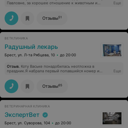
Павловне, за хорошее отношение к животным и
Еще
профессионализм. Привет вам от Зайки
51
Отзывы
ВЕТКЛИНИКА
Радушный лекарь
Брест, ул. Л-та Рябцева, 10
до 20:00
Отзыв
.
Коту Ваське понадобилась неотложка в
праздник.Я набрала первый попавшийся номер и
Еще
,,попала,, на Максима Аркадьевича. Спасибо, доктор,
кот остался жив.
65
Отзывы
ВЕТЕРИНАРНАЯ КЛИНИКА
ЭкспертВет
Брест, ул. Суворова, 104
до 20:00