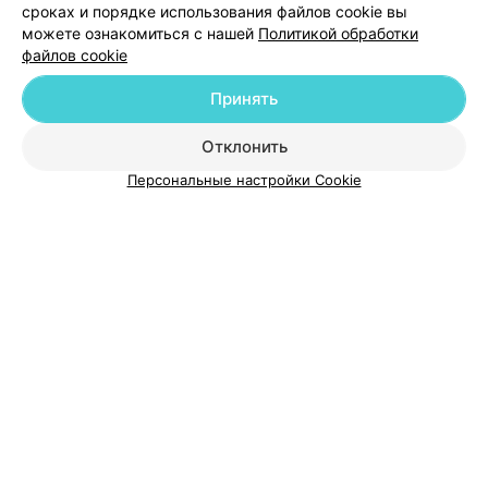
сроках и порядке использования файлов cookie вы
можете ознакомиться с нашей
Политикой обработки
файлов cookie
Принять
О проекте
Новости проекта
Размещение рекламы
Отклонить
Медицинский маркетинг
Публичный договор
Персональные настройки Cookie
Пользовательское соглашение
Способы оплаты
Вакансии
Партнеры
Написать руководителю 103.by
Написать в поддержку
Персональные настройки cookie
Обработка персональных данных