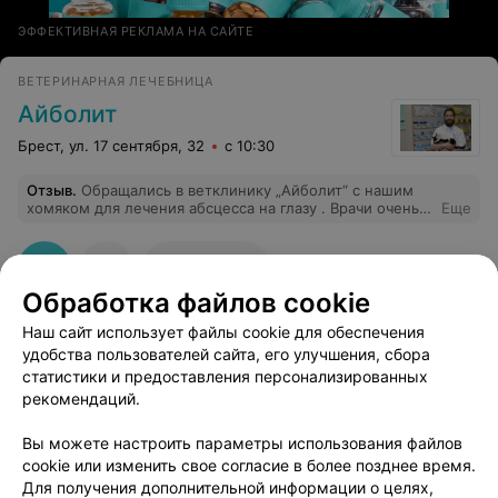
ЭФФЕКТИВНАЯ РЕКЛАМА НА САЙТЕ
ВЕТЕРИНАРНАЯ ЛЕЧЕБНИЦА
Айболит
Брест, ул. 17 сентября, 32
с 10:30
Отзыв
.
Обращались в ветклинику „Айболит“ с нашим
хомяком для лечения абсцесса на глазу . Врачи очень
Еще
внимательные, всё объяснили простыми словами,
после операции подробно рассказали о дальнейшем
уходе. В клинике чисто, персонал дружелюбный,
105
Отзывы
чувствуется забота о животных. Спасибо за
Обработка файлов cookie
профессионализм — будем обращаться только сюда и
рекомендуем всем владельцам питомцев!
Наш сайт использует файлы cookie для обеспечения
удобства пользователей сайта, его улучшения, сбора
статистики и предоставления персонализированных
рекомендаций.
Добавить компанию
Вы можете настроить параметры использования файлов
cookie или изменить свое согласие в более позднее время.
Для получения дополнительной информации о целях,
Добавить специалиста