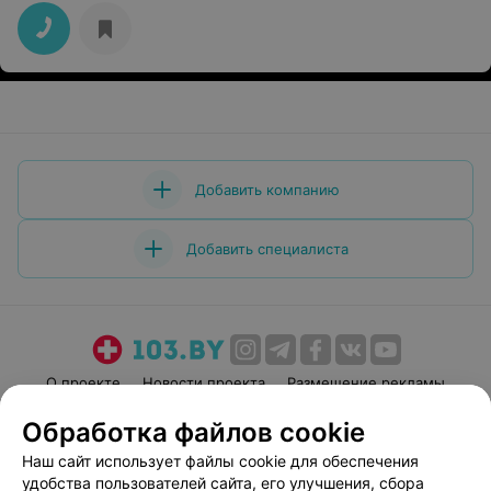
Добавить компанию
Добавить специалиста
О проекте
Новости проекта
Размещение рекламы
Медицинский маркетинг
Публичный договор
Обработка файлов cookie
Пользовательское соглашение
Способы оплаты
Наш сайт использует файлы cookie для обеспечения
Вакансии
Партнеры
удобства пользователей сайта, его улучшения, сбора