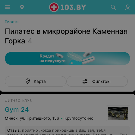
Пилатес
Пилатес в микрорайоне Каменная
Горка
4
Фильтры
Карта
ФИТНЕС-КЛУБ
Gym 24
Минск, ул. Притыцкого, 156
Круглосуточно
Отзыв
.
приятно ,когда приходишь в Ваш зал, тебя