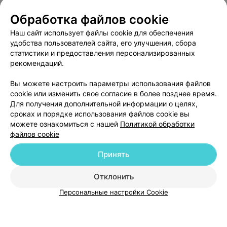
FitSystem на Каменногорской
Обработка файлов cookie
Минск, ул. Каменногорская, 70
до 21:00
Наш сайт использует файлы cookie для обеспечения
удобства пользователей сайта, его улучшения, сбора
статистики и предоставления персонализированных
рекомендаций.
Вы можете настроить параметры использования файлов
Добавить компанию
cookie или изменить свое согласие в более позднее время.
Для получения дополнительной информации о целях,
сроках и порядке использования файлов cookie вы
Добавить специалиста
можете ознакомиться с нашей
Политикой обработки
файлов cookie
Принять
Отклонить
О проекте
Новости проекта
Размещение рекламы
Персональные настройки Cookie
Медицинский маркетинг
Публичный договор
Пользовательское соглашение
Способы оплаты
Вакансии
Партнеры