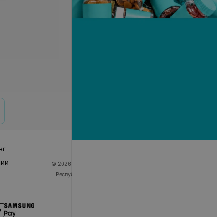
нг
сии
© 2026 ООО «Артокс Лаб», УНП 191700409
| 220012,
Республика Беларусь, г. Минск, улица Толбухина, 2,
пом. 16 | help@103.by
Служба поддержки
+375 291212755