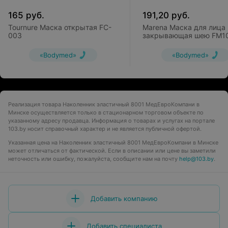
165
руб.
191,20
руб.
Tournure Маска открытая FC-
Marena Маска для лица
003
закрывающая шею FM1
«Bodymed»
«Bodymed»
Реализация товара Наколенник эластичный 8001 МедЕвроКомпани в
Минске осуществляется только в стационарном торговом объекте по
указанному адресу продавца. Информация о товарах и услугах на портале
103.by носит справочный характер и не является публичной офертой.
Указанная цена на Наколенник эластичный 8001 МедЕвроКомпани в Минске
может отличаться от фактической. Если в описании или цене вы заметили
неточность или ошибку, пожалуйста, сообщите нам на почту
help@103.by
.
Добавить компанию
Добавить специалиста