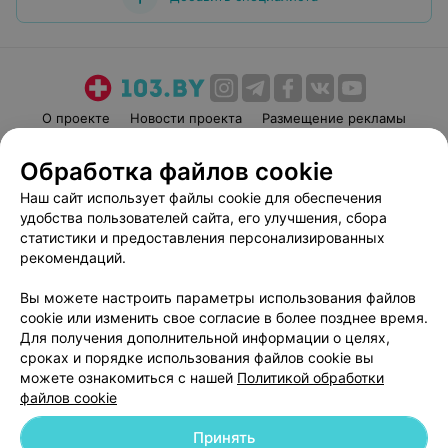
О проекте
Новости проекта
Размещение рекламы
Медицинский маркетинг
Публичный договор
Обработка файлов cookie
Пользовательское соглашение
Способы оплаты
Наш сайт использует файлы cookie для обеспечения
Вакансии
Партнеры
удобства пользователей сайта, его улучшения, сбора
Написать руководителю 103.by
статистики и предоставления персонализированных
рекомендаций.
Написать в поддержку
Персональные настройки cookie
Вы можете настроить параметры использования файлов
Обработка персональных данных
cookie или изменить свое согласие в более позднее время.
Для получения дополнительной информации о целях,
сроках и порядке использования файлов cookie вы
можете ознакомиться с нашей
Политикой обработки
файлов cookie
Принять