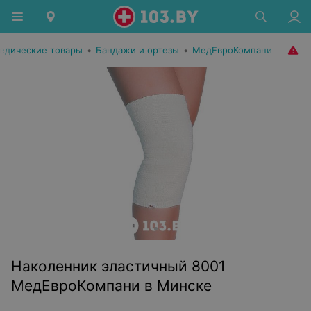
едические товары
•
Бандажи и ортезы
•
МедЕвроКомпани
Наколенник эластичный 8001
МедЕвроКомпани в Минске