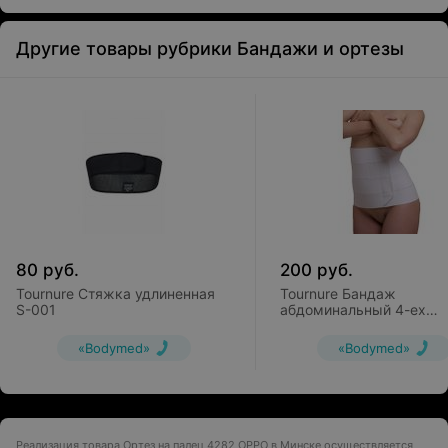
Другие товары рубрики Бандажи и ортезы
80
руб.
200
руб.
Tournure Стяжка удлиненная
Tournure Бандаж
S-001
абдоминальный 4-ех
полосный
«Bodymed»
«Bodymed»
Реализация товара Ортез на палец 4282 OPPO в Минске осуществляется