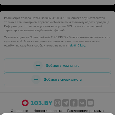
Реализация товара Ортез шейный 4190 OPPO в Минске осуществляется
только в стационарном торговом объекте по указанному адресу продавца.
Информация о товарах и услугах на портале 103.by носит справочный
характер и не является публичной офертой.
Указанная цена на Ортез шейный 4190 OPPO в Минске может отличаться от
фактической. Если в описании или цене вы заметили неточность или
ошибку, пожалуйста, сообщите нам на почту
help@103.by
.
Добавить компанию
Добавить специалиста
О проекте
Новости проекта
Размещение рекламы