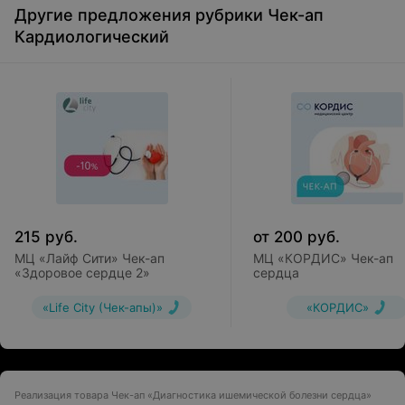
Другие предложения рубрики Чек-ап
исследований. Составление индивидуальной
Кардиологический
программы лечения
Анализы:
Общий анализ крови с формулой
Общий анализ мочи
Определение микроальбумина в моче
Биохимический анализ крови, определение
показателя свертываемости крови (Д-димер) и
215
руб.
от
200
руб.
уровня гомоцистеина
МЦ «Лайф Сити» Чек-ап
МЦ «КОРДИС» Чек-ап
«Здоровое сердце 2»
сердца
Диагностика:
«Life City (Чек-апы)»
«КОРДИС»
Эхокардиография (УЗИ сердца)
УЗИ БЦА
Электрокардиограмма в 12 отведениях
Реализация товара Чек-ап «Диагностика ишемической болезни сердца»