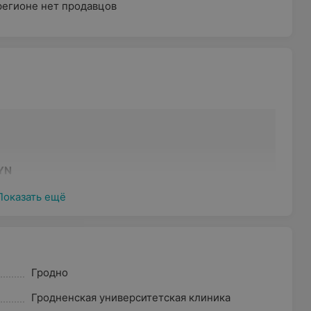
регионе нет продавцов
YN
:
297,80 BYN
Показать ещё
Гродно
шей квалификационной категории. Формирование
Гродненская университетская клиника