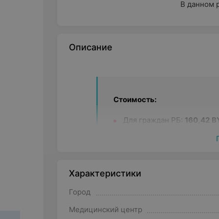
В данном 
Описание
Стоимость:
Для граждан РБ:
160,42
B
Для иностранных граждан
Характеристики
Консультации:
Город
Консультация врача-аллерголога выс
программы обследования
Медицинский центр