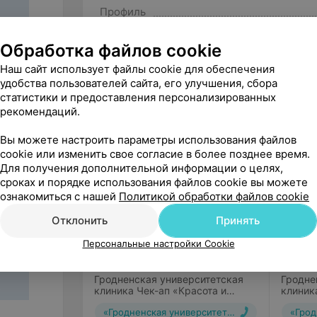
Консультация врача-аллерголога высш
Профиль
исследований. Составление индивиду
Обработка файлов cookie
Анализы:
Наш сайт использует файлы cookie для обеспечения
удобства пользователей сайта, его улучшения, сбора
Общий анализ крови с формулой
статистики и предоставления персонализированных
Другие предложения рубрики Че
Общий анализ мочи
рекомендаций.
Биохимический анализ крови, определ
Вы можете настроить параметры использования файлов
cookie или изменить свое согласие в более позднее время.
Для получения дополнительной информации о целях,
сроках и порядке использования файлов cookie вы можете
ознакомиться с нашей
Политикой обработки файлов cookie
Отклонить
Принять
Персональные настройки Cookie
от
50
руб.
95,02
Гродненская университетская
Гродне
клиника Чек-ап «Красота и
клиник
здоровье»
психос
«Гродненская университетская клиника»
«Грод