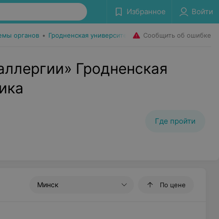
Избранное
Войти
Сообщить об ошибке
емы органов
•
Гродненская университетская клиника
аллергии» Гродненская
ика
Где пройти
Минск
По цене