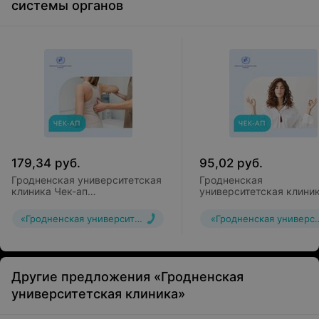
системы органов
Офтальмоскопия
179,34
руб.
95,02
руб.
Гродненская университетская
Гродненская
клиника Чек-ап
университетская клини
«Неврологические
Чек-ап «Программа
проявлениях остеохондроза»
психосоматической
«Гродненская университетская клиника»
«Гродненская универси
разгрузки»
Другие предложения «Гродненская
университетская клиника»