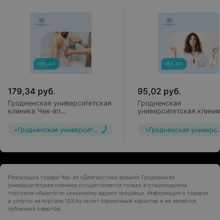
179,34
руб.
95,02
руб.
Гродненская университетская
Гродненская
клиника Чек-ап
университетская клини
«Неврологические
Чек-ап «Программа
проявлениях остеохондроза»
психосоматической
«Гродненская университетская клиника»
«Гродненская универси
разгрузки»
Реализация товара Чек-ап «Диагностика зрения» Гродненская
университетская клиника осуществляется только в стационарном
торговом объекте по указанному адресу продавца. Информация о товарах
и услугах на портале 103.by носит справочный характер и не является
публичной офертой.