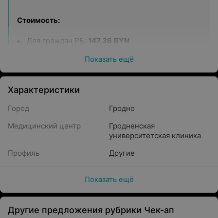
Стоимость:
Для граждан РБ:
147,36
BYN
Для иностранных граждан:
265,80 BYN
Показать ещё
Характеристики
Консультации:
Город
Гродно
Консультация врача-офтальмолога высшей
Медицинский центр
Гродненская
квалификационной категории. Формирование
университетская клиника
программы обследования
Профиль
Другие
Диагностика:
Показать ещё
Авторефрактометрия
Измерение внутриглазного давления (тонометрия)
Другие предложения рубрики Чек-ап
Компьютерная периметрия