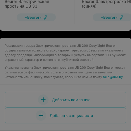
Beurer Электрическая
Beurer Электрогрелка H
простыня UB 33
(синяя)
«Beurer»
«Beurer»
Реализация товара Электрическая простыня UB 200 CosyNight Beurer
осуществляется только в стационарном торговом объекте по указанному
адресу продавца. Информация о товарах и услугах на портале 103.by носит
справочный характер и не является публичной офертой.
Указанная цена на Электрическая простыня UB 200 CosyNight Beurer может
отличаться от фактической. Если в описании или цене вы заметили
неточность или ошибку, пожалуйста, сообщите нам на почту
help@103.by
.
Добавить компанию
Добавить специалиста