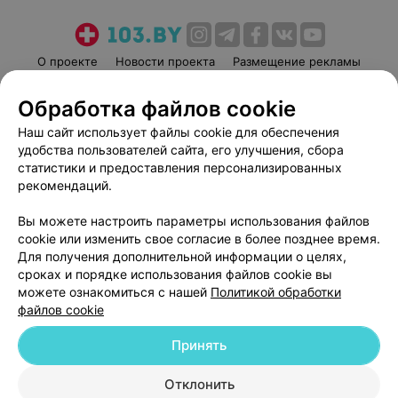
О проекте
Новости проекта
Размещение рекламы
Медицинский маркетинг
Публичный договор
Обработка файлов cookie
Пользовательское соглашение
Способы оплаты
Наш сайт использует файлы cookie для обеспечения
Вакансии
Партнеры
удобства пользователей сайта, его улучшения, сбора
Написать руководителю 103.by
статистики и предоставления персонализированных
рекомендаций.
Написать в поддержку
Персональные настройки cookie
Вы можете настроить параметры использования файлов
Обработка персональных данных
cookie или изменить свое согласие в более позднее время.
Для получения дополнительной информации о целях,
сроках и порядке использования файлов cookie вы
можете ознакомиться с нашей
Политикой обработки
файлов cookie
Принять
© 2026 ООО «Артокс Лаб», УНП 191700409
| 220012, Республика Беларусь,
г. Минск, улица Толбухина, 2, пом. 16 | help@103.by
Отклонить